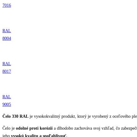
7016
RAL
8004
RAL
8017
RAL
9005
Čelo 330 RAL
je vysokokvalitný produkt, ktorý je vyrobený z oceľového p
Čelo je
odolné proti korózii
a dlhodobo zachováva svoj vzhľad, čo zabezpečuj
jeho
vysokú kvalitu a spoľahlivosť.