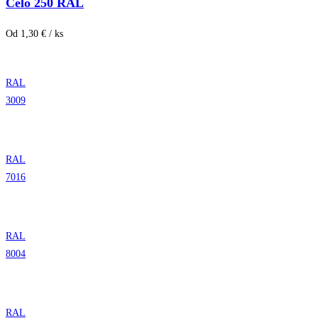
Čelo 250 RAL
Od 1,30 € / ks
RAL
3009
RAL
7016
RAL
8004
RAL