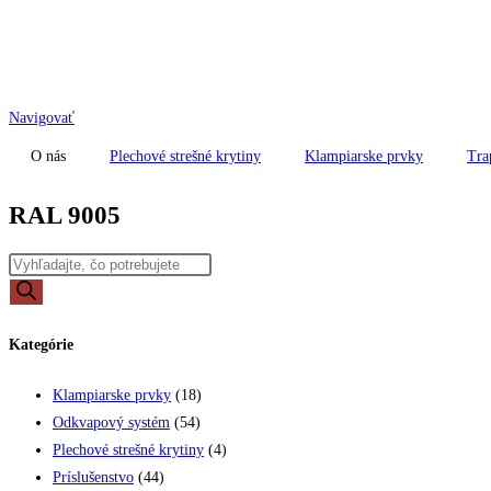
Skip
to
content
Navigovať
O nás
Plechové strešné krytiny
Klampiarske prvky
Tra
RAL 9005
Products
search
Kategórie
Klampiarske prvky
(18)
Odkvapový systém
(54)
Plechové strešné krytiny
(4)
Príslušenstvo
(44)