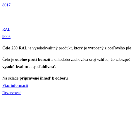
8017
RAL
9005
Čelo 250 RAL
je vysokokvalitný produkt, ktorý je vyrobený z oceľového p
Čelo je
odolné proti korózii
a dlhodobo zachováva svoj vzhľad, čo zabezpeču
vysokú kvalitu a spoľahlivosť.
Na sklade
pripravené ihneď k odberu
Viac informácií
Rezervovať