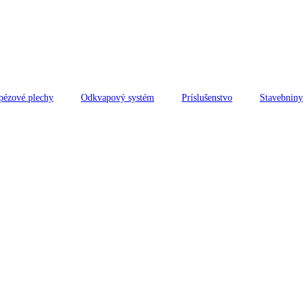
pézové plechy
Odkvapový systém
Príslušenstvo
Stavebniny