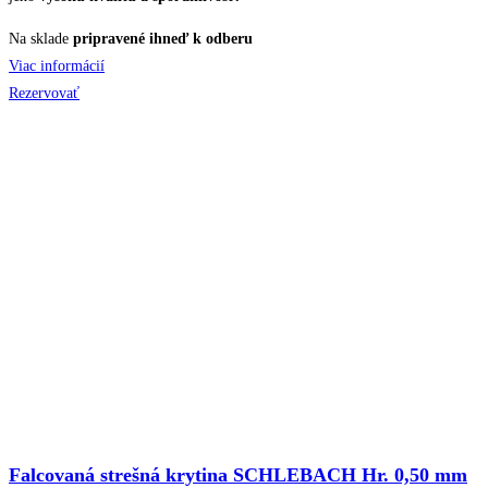
Na sklade
pripravené ihneď k odberu
Viac informácií
Rezervovať
Falcovaná strešná krytina SCHLEBACH Hr. 0,50 mm