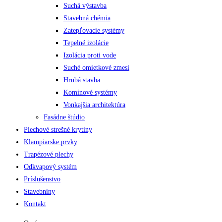
Suchá výstavba
Stavebná chémia
Zatepľovacie systémy
Tepelné izolácie
Izolácia proti vode
Suché omietkové zmesi
Hrubá stavba
Komínové systémy
Vonkajšia architektúra
Fasádne štúdio
Plechové strešné krytiny
Klampiarske prvky
Trapézové plechy
Odkvapový systém
Príslušenstvo
Stavebniny
Kontakt