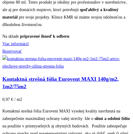
objeme 80 ml. Tento produkt je ideálny pre profesionálov v stavebníctve,
ale aj pre domácich majstrov, ktorí potrebujú
spoľahlivý a kvalitný
materiál
pre svoje projekty. Klince KMR sú známe svojou odolnosťou a
dlhodobou životnosťou.
Na sklade
pripravené ihneď k odberu
Viac informácií
Rezervovať
Kontaktná strešná fólia Eurovent MAXI 140g/m2,
1m2/75m2
0,97 € / m2
Kontaktná strešná fólia Eurovent MAXI vysokej kvality navrhnutá na
zabezpečenie maximálnej ochrany vašej strechy. Ide o
silnú a odolnú fóliu
na použitie v priemyselných aj obytných budovách. Použitie zabezpečuje
ochranu strechy pred poveternostnými vplyvmi, ako sú dážď, sneh či silný