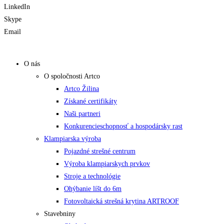
LinkedIn
Skype
Email
O nás
O spoločnosti Artco
Artco Žilina
Získané certifikáty
Naši partneri
Konkurencieschopnosť a hospodársky rast
Klampiarska výroba
Pojazdné strešné centrum
Výroba klampiarskych prvkov
Stroje a technológie
Ohýbanie líšt do 6m
Fotovoltaická strešná krytina ARTROOF
Stavebniny