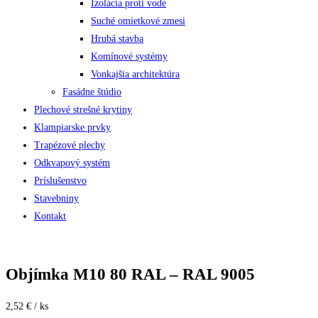
Izolácia proti vode
Suché omietkové zmesi
Hrubá stavba
Komínové systémy
Vonkajšia architektúra
Fasádne štúdio
Plechové strešné krytiny
Klampiarske prvky
Trapézové plechy
Odkvapový systém
Príslušenstvo
Stavebniny
Kontakt
Objímka M10 80 RAL – RAL 9005
2,52 € / ks