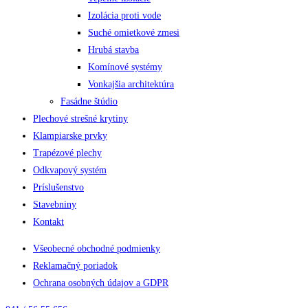
Izolácia proti vode
Suché omietkové zmesi
Hrubá stavba
Komínové systémy
Vonkajšia architektúra
Fasádne štúdio
Plechové strešné krytiny
Klampiarske prvky
Trapézové plechy
Odkvapový systém
Príslušenstvo
Stavebniny
Kontakt
Všeobecné obchodné podmienky
Reklamačný poriadok
Ochrana osobných údajov a GDPR