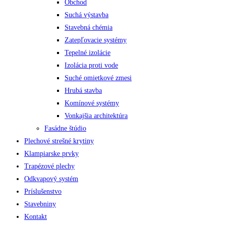
Obchod
Suchá výstavba
Stavebná chémia
Zatepľovacie systémy
Tepelné izolácie
Izolácia proti vode
Suché omietkové zmesi
Hrubá stavba
Komínové systémy
Vonkajšia architektúra
Fasádne štúdio
Plechové strešné krytiny
Klampiarske prvky
Trapézové plechy
Odkvapový systém
Príslušenstvo
Stavebniny
Kontakt