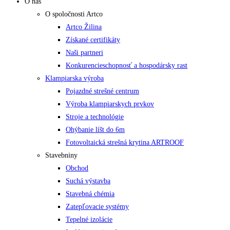
O nás
O spoločnosti Artco
Artco Žilina
Získané certifikáty
Naši partneri
Konkurencieschopnosť a hospodársky rast
Klampiarska výroba
Pojazdné strešné centrum
Výroba klampiarskych prvkov
Stroje a technológie
Ohýbanie líšt do 6m
Fotovoltaická strešná krytina ARTROOF
Stavebniny
Obchod
Suchá výstavba
Stavebná chémia
Zatepľovacie systémy
Tepelné izolácie