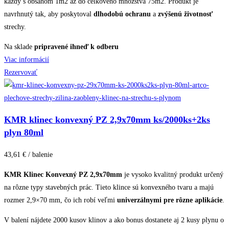
každý s obsahom 1m2 až do celkového množstva 75m2. Produkt je
navrhnutý tak, aby poskytoval
dlhodobú ochranu
a
zvýšenú životnosť
strechy.
Na sklade
pripravené ihneď k odberu
Viac informácií
Rezervovať
KMR klinec konvexný PZ 2,9x70mm ks/2000ks+2ks
plyn 80ml
43,61 € / balenie
KMR Klinec Konvexný PZ 2,9x70mm
je vysoko kvalitný produkt určený
na rôzne typy stavebných prác. Tieto klince sú konvexného tvaru a majú
rozmer 2,9×70 mm, čo ich robí veľmi
univerzálnymi pre rôzne aplikácie
.
V balení nájdete 2000 kusov klinov a ako bonus dostanete aj 2 kusy plynu o