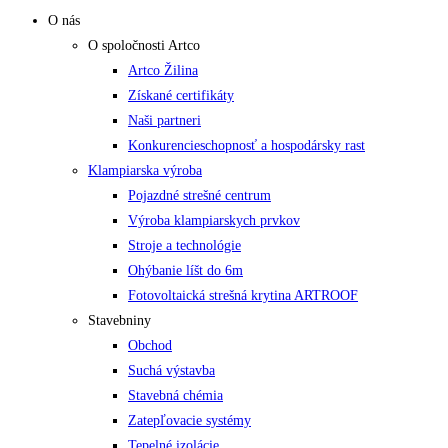
O nás
O spoločnosti Artco
Artco Žilina
Získané certifikáty
Naši partneri
Konkurencieschopnosť a hospodársky rast
Klampiarska výroba
Pojazdné strešné centrum
Výroba klampiarskych prvkov
Stroje a technológie
Ohýbanie líšt do 6m
Fotovoltaická strešná krytina ARTROOF
Stavebniny
Obchod
Suchá výstavba
Stavebná chémia
Zatepľovacie systémy
Tepelné izolácie