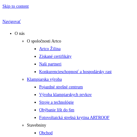
Skip to content
Navigovať
O nás
O spoločnosti Artco
Artco Žilina
Získané certifikáty
Naši partneri
Konkurencieschopnosť a hospodársky rast
Klampiarska výroba
Pojazdné strešné centrum
Výroba klampiarskych prvkov
Stroje a technológie
Ohýbanie líšt do 6m
Fotovoltaická strešná krytina ARTROOF
Stavebniny
Obchod