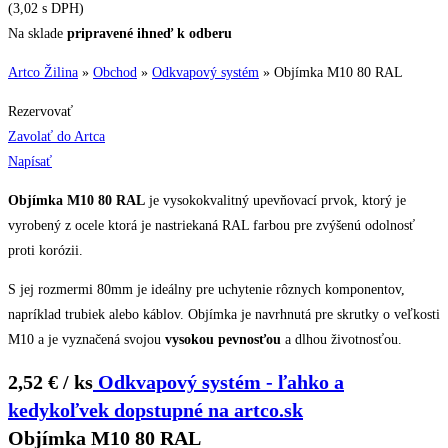
(3,02 s DPH)
Na sklade
pripravené ihneď k odberu
Artco Žilina
»
Obchod
»
Odkvapový systém
»
Objímka M10 80 RAL
Rezervovať
Zavolať do Artca
Napísať
Objímka M10 80 RAL
je vysokokvalitný upevňovací prvok, ktorý je
vyrobený z ocele ktorá je nastriekaná RAL farbou pre zvýšenú odolnosť
proti korózii.
S jej rozmermi 80mm je ideálny pre uchytenie rôznych komponentov,
napríklad trubiek alebo káblov. Objímka je navrhnutá pre skrutky o veľkosti
M10 a je vyznačená svojou
vysokou pevnosťou
a dlhou životnosťou.
2,52 € / ks
Odkvapový systém - ľahko a
kedykoľvek dopstupné na artco.sk
Objímka M10 80 RAL