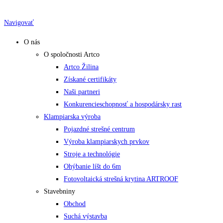
Skip
to
Navigovať
content
O nás
O spoločnosti Artco
Artco Žilina
Získané certifikáty
Naši partneri
Konkurencieschopnosť a hospodársky rast
Klampiarska výroba
Pojazdné strešné centrum
Výroba klampiarskych prvkov
Stroje a technológie
Ohýbanie líšt do 6m
Fotovoltaická strešná krytina ARTROOF
Stavebniny
Obchod
Suchá výstavba