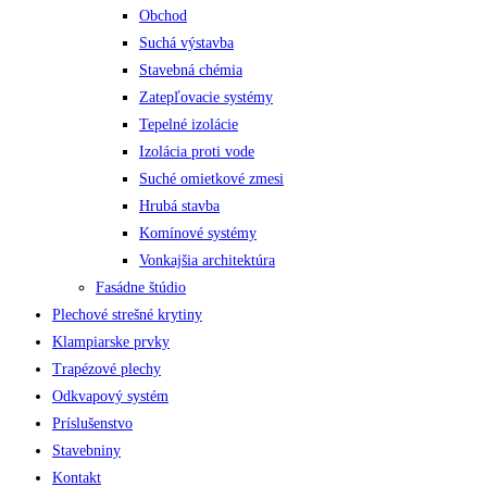
Obchod
Suchá výstavba
Stavebná chémia
Zatepľovacie systémy
Tepelné izolácie
Izolácia proti vode
Suché omietkové zmesi
Hrubá stavba
Komínové systémy
Vonkajšia architektúra
Fasádne štúdio
Plechové strešné krytiny
Klampiarske prvky
Trapézové plechy
Odkvapový systém
Príslušenstvo
Stavebniny
Kontakt