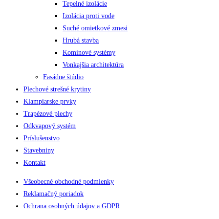
Tepelné izolácie
Izolácia proti vode
Suché omietkové zmesi
Hrubá stavba
Komínové systémy
Vonkajšia architektúra
Fasádne štúdio
Plechové strešné krytiny
Klampiarske prvky
Trapézové plechy
Odkvapový systém
Príslušenstvo
Stavebniny
Kontakt
Všeobecné obchodné podmienky
Reklamačný poriadok
Ochrana osobných údajov a GDPR