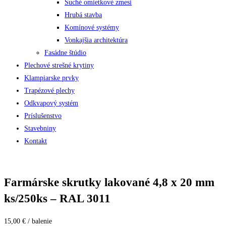
Suché omietkové zmesi
Hrubá stavba
Komínové systémy
Vonkajšia architektúra
Fasádne štúdio
Plechové strešné krytiny
Klampiarske prvky
Trapézové plechy
Odkvapový systém
Príslušenstvo
Stavebniny
Kontakt
Farmárske skrutky lakované 4,8 x 20 mm
ks/250ks – RAL 3011
15,00 € / balenie