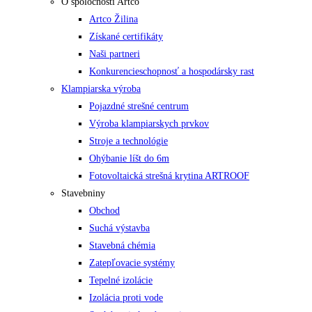
O spoločnosti Artco
Artco Žilina
Získané certifikáty
Naši partneri
Konkurencieschopnosť a hospodársky rast
Klampiarska výroba
Pojazdné strešné centrum
Výroba klampiarskych prvkov
Stroje a technológie
Ohýbanie líšt do 6m
Fotovoltaická strešná krytina ARTROOF
Stavebniny
Obchod
Suchá výstavba
Stavebná chémia
Zatepľovacie systémy
Tepelné izolácie
Izolácia proti vode