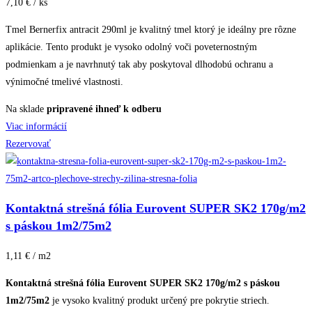
7,10 € / ks
Tmel Bernerfix antracit 290ml je kvalitný tmel ktorý je ideálny pre rôzne
aplikácie. Tento produkt je vysoko odolný voči poveternostným
podmienkam a je navrhnutý tak aby poskytoval dlhodobú ochranu a
výnimočné tmelivé vlastnosti.
Na sklade
pripravené ihneď k odberu
Viac informácií
Rezervovať
Kontaktná strešná fólia Eurovent SUPER SK2 170g/m2
s páskou 1m2/75m2
1,11 € / m2
Kontaktná strešná fólia Eurovent SUPER SK2 170g/m2 s páskou
1m2/75m2
je vysoko kvalitný produkt určený pre pokrytie striech.