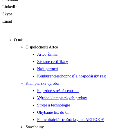
LinkedIn
Skype
Email
O nás
O spoločnosti Artco
Artco Žilina
Získané certifikáty
Naši partneri
Konkurencieschopnosť a hospodársky rast
Klampiarska výroba
Pojazdné strešné centrum
Výroba klampiarskych prvkov
Stroje a technológie
Ohýbanie líšt do 6m
Fotovoltaická strešná krytina ARTROOF
Stavebniny