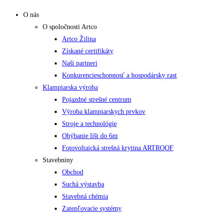
O nás
O spoločnosti Artco
Artco Žilina
Získané certifikáty
Naši partneri
Konkurencieschopnosť a hospodársky rast
Klampiarska výroba
Pojazdné strešné centrum
Výroba klampiarskych prvkov
Stroje a technológie
Ohýbanie líšt do 6m
Fotovoltaická strešná krytina ARTROOF
Stavebniny
Obchod
Suchá výstavba
Stavebná chémia
Zatepľovacie systémy