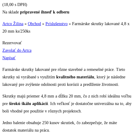
(18,00 s DPH)
Na sklade
pripravené ihneď k odberu
Artco Žilina
»
Obchod
»
Príslušenstvo
»
Farmárske skrutky lakované 4,8 x
20 mm ks/250ks
Rezervovať
Zavolať do Artca
Napísať
Farmárske skrutky lakované pre rôzne stavebné a remeselné práce. Tieto
skrutky sú vyrábané s využitím
kvalitného materiálu
, ktorý je následne
lakovaný pre zvýšenie odolnosti proti korózii a predlženie životnosti.
Skrutky majú priemer 4,8 mm a dĺžku 20 mm, čo z nich robí ideálnu voľbu
pre
širokú škálu aplikácií
. Ich veľkosť je dostatočne univerzálna na to, aby
boli vhodné pre použitie v rôznych projektoch.
Jedno balenie obsahuje 250 kusov skrutiek, čo zabezpečuje, že máte
dostatok materiálu na prácu.