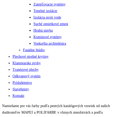
Zatepľovacie systémy
Tepelné izolácie
Izolácia proti vode
Suché omietkové zmesi
Hrubá stavba
Komínové systémy
Vonkajšia architektúra
Fasádne štúdio
Plechové strešné krytiny
Klampiarske prvky
Trapézové plechy
Odkvapový systém
Príslušenstvo
Stavebniny
Kontakt
Namiešame pre vás farby podľa pestrých katalógových vzoriek od našich
dodávateľov MAPEI a POLIFARBE v rôznych množstvách a podľa