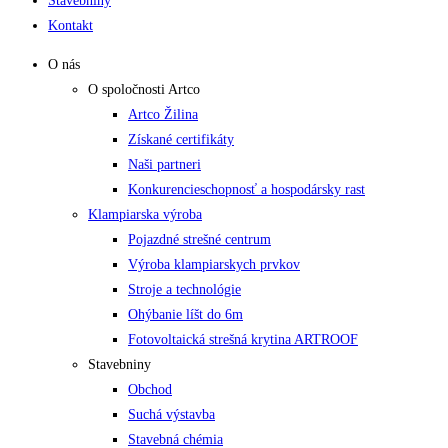
Stavebniny
Kontakt
O nás
O spoločnosti Artco
Artco Žilina
Získané certifikáty
Naši partneri
Konkurencieschopnosť a hospodársky rast
Klampiarska výroba
Pojazdné strešné centrum
Výroba klampiarskych prvkov
Stroje a technológie
Ohýbanie líšt do 6m
Fotovoltaická strešná krytina ARTROOF
Stavebniny
Obchod
Suchá výstavba
Stavebná chémia