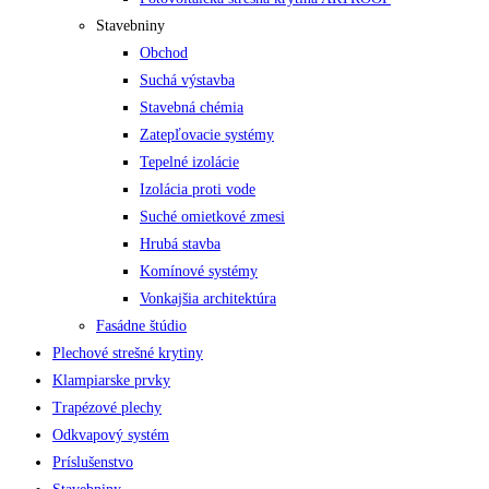
Stavebniny
Obchod
Suchá výstavba
Stavebná chémia
Zatepľovacie systémy
Tepelné izolácie
Izolácia proti vode
Suché omietkové zmesi
Hrubá stavba
Komínové systémy
Vonkajšia architektúra
Fasádne štúdio
Plechové strešné krytiny
Klampiarske prvky
Trapézové plechy
Odkvapový systém
Príslušenstvo