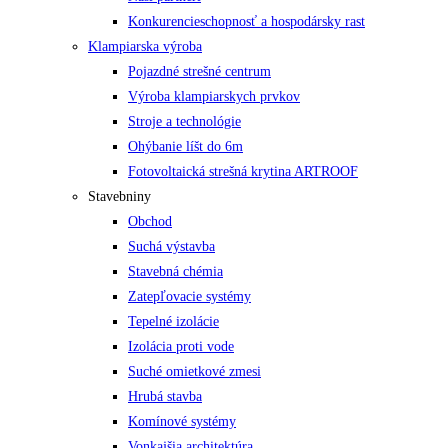
Konkurencieschopnosť a hospodársky rast
Klampiarska výroba
Pojazdné strešné centrum
Výroba klampiarskych prvkov
Stroje a technológie
Ohýbanie líšt do 6m
Fotovoltaická strešná krytina ARTROOF
Stavebniny
Obchod
Suchá výstavba
Stavebná chémia
Zatepľovacie systémy
Tepelné izolácie
Izolácia proti vode
Suché omietkové zmesi
Hrubá stavba
Komínové systémy
Vonkajšia architektúra