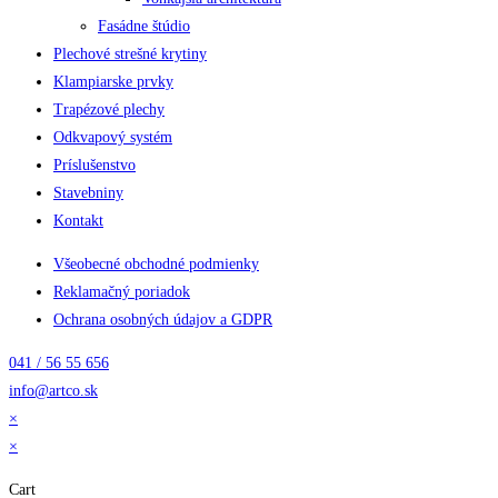
Fasádne štúdio
Plechové strešné krytiny
Klampiarske prvky
Trapézové plechy
Odkvapový systém
Príslušenstvo
Stavebniny
Kontakt
Všeobecné obchodné podmienky
Reklamačný poriadok
Ochrana osobných údajov a GDPR
041 / 56 55 656
info@artco.sk
×
×
Cart