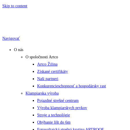
Skip to content
Navigovať
O nás
O spoločnosti Artco
Artco Žilina
Získané certifikáty
Naši partneri
Konkurencieschopnosť a hospodársky rast
Klampiarska výroba
Pojazdné strešné centrum
Výroba klampiarskych prvkov
Stroje a technológie
Ohýbanie líšt do 6m
Fotovoltaická strešná krytina ARTROOF