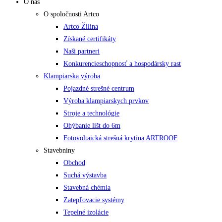
O nás
O spoločnosti Artco
Artco Žilina
Získané certifikáty
Naši partneri
Konkurencieschopnosť a hospodársky rast
Klampiarska výroba
Pojazdné strešné centrum
Výroba klampiarskych prvkov
Stroje a technológie
Ohýbanie líšt do 6m
Fotovoltaická strešná krytina ARTROOF
Stavebniny
Obchod
Suchá výstavba
Stavebná chémia
Zatepľovacie systémy
Tepelné izolácie