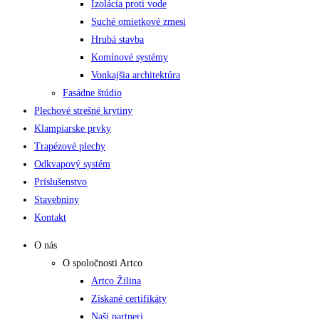
Izolácia proti vode
Suché omietkové zmesi
Hrubá stavba
Komínové systémy
Vonkajšia architektúra
Fasádne štúdio
Plechové strešné krytiny
Klampiarske prvky
Trapézové plechy
Odkvapový systém
Príslušenstvo
Stavebniny
Kontakt
O nás
O spoločnosti Artco
Artco Žilina
Získané certifikáty
Naši partneri