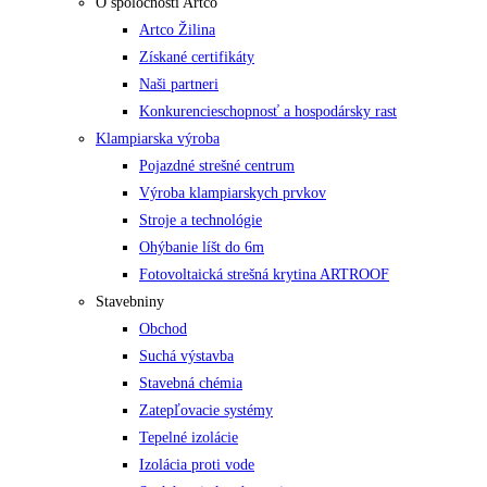
O spoločnosti Artco
Artco Žilina
Získané certifikáty
Naši partneri
Konkurencieschopnosť a hospodársky rast
Klampiarska výroba
Pojazdné strešné centrum
Výroba klampiarskych prvkov
Stroje a technológie
Ohýbanie líšt do 6m
Fotovoltaická strešná krytina ARTROOF
Stavebniny
Obchod
Suchá výstavba
Stavebná chémia
Zatepľovacie systémy
Tepelné izolácie
Izolácia proti vode