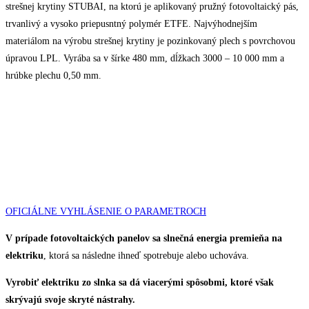
strešnej krytiny STUBAI, na ktorú je aplikovaný pružný fotovoltaický pás,
trvanlivý a vysoko priepusntný polymér ETFE. Najvýhodnejším
materiálom na výrobu strešnej krytiny je pozinkovaný plech s povrchovou
úpravou LPL. Vyrába sa v šírke 480 mm, dĺžkach 3000 – 10 000 mm a
hrúbke plechu 0,50 mm.
OFICIÁLNE VYHLÁSENIE O PARAMETROCH
V prípade fotovoltaických panelov sa slnečná energia premieňa na
elektriku
, ktorá sa následne ihneď spotrebuje alebo uchováva.
Vyrobiť elektriku zo slnka sa dá viacerými spôsobmi, ktoré však
skrývajú svoje skryté nástrahy.