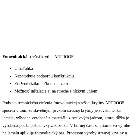
Fotovoltaická
strešná krytina ARTROOF
Ultraľahká
Nepotrebuje podpornú konštrukciu
Znížené riziko poškodenia vetrom
Možnosť inštalácie aj na streche s nízkym uhlom
Podstata technického riešenia fotovoltaickej strešnej krytiny ARTROOF
spočíva v tom, že stavebným prvkom strešnej krytiny je súvislá tenká
lamela, výhodne vyrobená z materiálu z oceľovým jadrom, ktorej dĺžka je
vyrobená podľa požiadavky zákazníka. V hornej časti sa priamo vo výrobe
na lamelu aplikuje fotovoltaický pás. Procesom výroby strešnej krytiny a