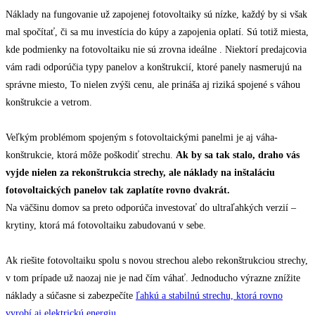
Náklady na fungovanie už zapojenej fotovoltaiky sú nízke, každý by si však
mal spočítať, či sa mu investícia do kúpy a zapojenia oplatí. Sú totiž miesta,
kde podmienky na fotovoltaiku nie sú zrovna ideálne . Niektorí predajcovia
vám radi odporúčia typy panelov a konštrukcií, ktoré panely nasmerujú na
správne miesto, To nielen zvýši cenu, ale prináša aj riziká spojené s váhou
konštrukcie a vetrom.
Veľkým problémom spojeným s fotovoltaickými panelmi je aj váha-
konštrukcie, ktorá môže poškodiť strechu.
Ak by sa tak stalo, draho vás
vyjde nielen za rekonštrukcia strechy, ale náklady na inštaláciu
fotovoltaických panelov tak zaplatíte rovno dvakrát.
Na väčšinu domov sa preto odporúča investovať do ultraľahkých verzií –
krytiny, ktorá má fotovoltaiku zabudovanú v sebe.
Ak riešite fotovoltaiku spolu s novou strechou alebo rekonštrukciou strechy,
v tom prípade už naozaj nie je nad čím váhať. Jednoducho výrazne znížite
náklady a súčasne si zabezpečíte
ľahkú a stabilnú strechu, ktorá rovno
vyrobí aj elektrickú energiu
.