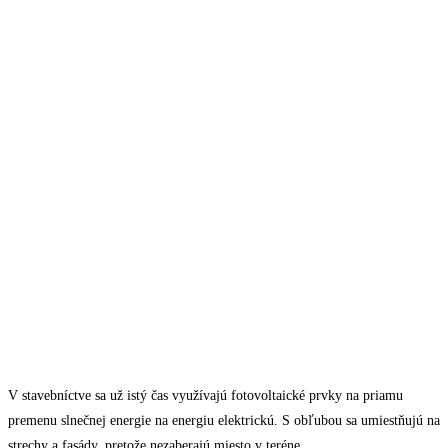
V stavebníctve sa už istý čas využívajú fotovoltaické prvky na priamu
premenu slnečnej energie na energiu elektrickú. S obľubou sa umiestňujú na
strechy a fasády, pretože nezaberajú miesto v teréne.