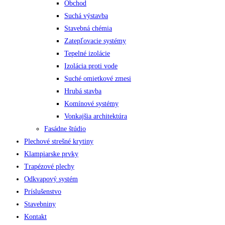
Obchod
Suchá výstavba
Stavebná chémia
Zatepľovacie systémy
Tepelné izolácie
Izolácia proti vode
Suché omietkové zmesi
Hrubá stavba
Komínové systémy
Vonkajšia architektúra
Fasádne štúdio
Plechové strešné krytiny
Klampiarske prvky
Trapézové plechy
Odkvapový systém
Príslušenstvo
Stavebniny
Kontakt