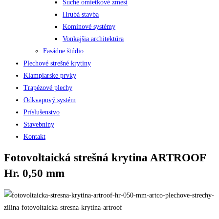
Suché omietkové zmesi
Hrubá stavba
Komínové systémy
Vonkajšia architektúra
Fasádne štúdio
Plechové strešné krytiny
Klampiarske prvky
Trapézové plechy
Odkvapový systém
Príslušenstvo
Stavebniny
Kontakt
Fotovoltaická strešná krytina ARTROOF
Hr. 0,50 mm