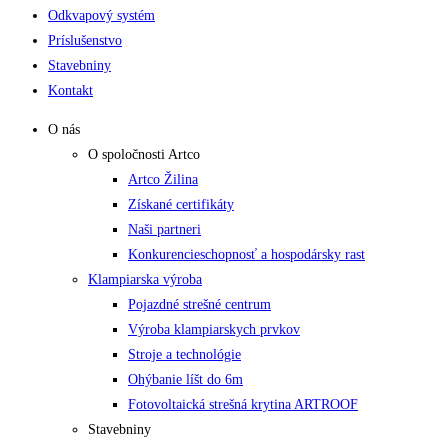
Odkvapový systém
Príslušenstvo
Stavebniny
Kontakt
O nás
O spoločnosti Artco
Artco Žilina
Získané certifikáty
Naši partneri
Konkurencieschopnosť a hospodársky rast
Klampiarska výroba
Pojazdné strešné centrum
Výroba klampiarskych prvkov
Stroje a technológie
Ohýbanie líšt do 6m
Fotovoltaická strešná krytina ARTROOF
Stavebniny