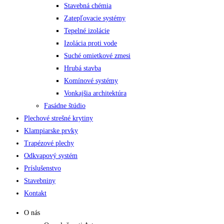
Stavebná chémia
Zatepľovacie systémy
Tepelné izolácie
Izolácia proti vode
Suché omietkové zmesi
Hrubá stavba
Komínové systémy
Vonkajšia architektúra
Fasádne štúdio
Plechové strešné krytiny
Klampiarske prvky
Trapézové plechy
Odkvapový systém
Príslušenstvo
Stavebniny
Kontakt
O nás