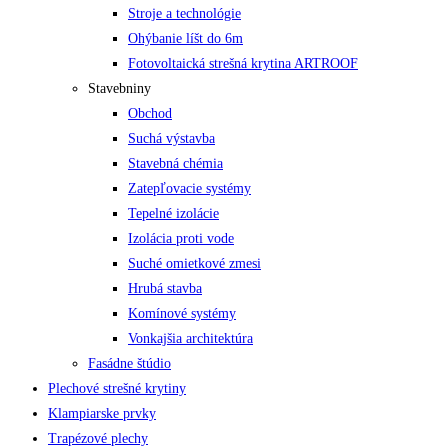
Stroje a technológie
Ohýbanie líšt do 6m
Fotovoltaická strešná krytina ARTROOF
Stavebniny
Obchod
Suchá výstavba
Stavebná chémia
Zatepľovacie systémy
Tepelné izolácie
Izolácia proti vode
Suché omietkové zmesi
Hrubá stavba
Komínové systémy
Vonkajšia architektúra
Fasádne štúdio
Plechové strešné krytiny
Klampiarske prvky
Trapézové plechy