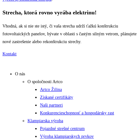
Strecha
, ktorá rovno
vyrába elektrinu!
Vhodná, ak si nie ste istý, či vaša strecha udrží ťažkú konštrukciu
fotovoltaických panelov, bývate v oblasti s častým silným vetrom, plánujete
nové zastrešenie alebo rekonštrukciu strechy.
Kontakt
O nás
O spoločnosti Artco
Artco Žilina
Získané certifikáty
Naši partneri
Konkurencieschopnosť a hospodársky rast
Klampiarska výroba
Pojazdné strešné centrum
Výroba klampiarskych prvkov