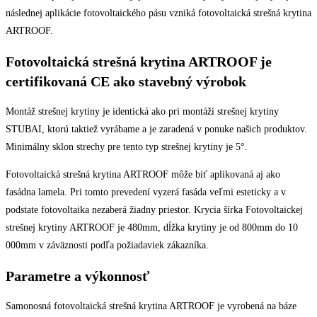
následnej aplikácie fotovoltaického pásu vzniká fotovoltaická strešná krytina
ARTROOF.
Fotovoltaická strešná krytina ARTROOF je
certifikovaná CE ako stavebný výrobok
Montáž strešnej krytiny je identická ako pri montáži strešnej krytiny
STUBAI, ktorú taktiež vyrábame a je zaradená v ponuke našich produktov.
Minimálny sklon strechy pre tento typ strešnej krytiny je 5°.
Fotovoltaická strešná krytina ARTROOF môže biť aplikovaná aj ako
fasádna lamela. Pri tomto prevedení vyzerá fasáda veľmi esteticky a v
podstate fotovoltaika nezaberá žiadny priestor. Krycia šírka Fotovoltaickej
strešnej krytiny ARTROOF je 480mm, dĺžka krytiny je od 800mm do 10
000mm v záväznosti podľa požiadaviek zákazníka.
Parametre a výkonnosť
Samonosná fotovoltaická strešná krytina ARTROOF je vyrobená na báze