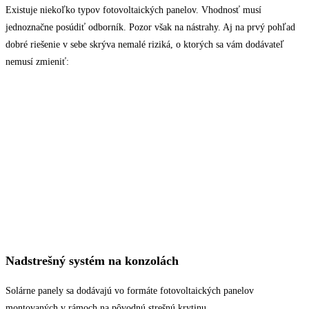
Existuje niekoľko typov fotovoltaických panelov. Vhodnosť musí
jednoznačne posúdiť odborník. Pozor však na nástrahy. Aj na prvý pohľad
dobré riešenie v sebe skrýva nemalé riziká, o ktorých sa vám dodávateľ
nemusí zmieniť:
Nadstrešný
systém na konzolách
Solárne panely sa dodávajú vo formáte fotovoltaických panelov
montovaných v rámoch na pôvodnú strešnú krytinu