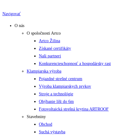
Skip
to
Navigovať
content
O nás
O spoločnosti Artco
Artco Žilina
Získané certifikáty
Naši partneri
Konkurencieschopnosť a hospodársky rast
Klampiarska výroba
Pojazdné strešné centrum
Výroba klampiarskych prvkov
Stroje a technológie
Ohýbanie líšt do 6m
Fotovoltaická strešná krytina ARTROOF
Stavebniny
Obchod
Suchá výstavba