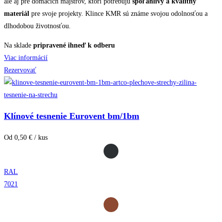
ale aj pre domácich majstrov, ktorí potrebujú
spoľahlivý a kvalitný
materiál
pre svoje projekty. Klince KMR sú známe svojou odolnosťou a
dlhodobou životnosťou.
Na sklade
pripravené ihneď k odberu
Viac informácií
Rezervovať
Klínové tesnenie Eurovent bm/1bm
Od 0,50 € / kus
RAL
7021