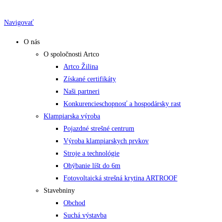
Skip
to
Navigovať
content
O nás
O spoločnosti Artco
Artco Žilina
Získané certifikáty
Naši partneri
Konkurencieschopnosť a hospodársky rast
Klampiarska výroba
Pojazdné strešné centrum
Výroba klampiarskych prvkov
Stroje a technológie
Ohýbanie líšt do 6m
Fotovoltaická strešná krytina ARTROOF
Stavebniny
Obchod
Suchá výstavba