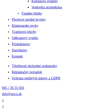
Komínové systémy
Vonkajšia architektúra
Fasádne štúdio
Plechové strešné krytiny
Klampiarske prvky
Trapézové plechy
Odkvapový systém
Príslušenstvo
Stavebniny
Kontakt
Všeobecné obchodné podmienky
Reklamačný poriadok
Ochrana osobných údajov a GDPR
041 / 56 55 656
info@artco.sk
×
×