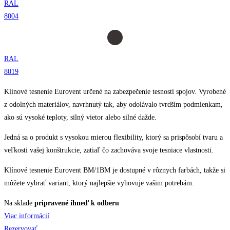
RAL
8004
RAL
8019
Klínové tesnenie Eurovent určené na zabezpečenie tesnosti spojov. Vyrobené
z odolných materiálov, navrhnutý tak, aby odolávalo tvrdším podmienkam,
ako sú vysoké teploty, silný vietor alebo silné dažde.
Jedná sa o produkt s vysokou mierou flexibility, ktorý sa prispôsobí tvaru a
veľkosti vašej konštrukcie, zatiaľ čo zachováva svoje tesniace vlastnosti.
Klínové tesnenie Eurovent BM/1BM je dostupné v rôznych farbách, takže si
môžete vybrať variant, ktorý najlepšie vyhovuje vašim potrebám.
Na sklade
pripravené ihneď k odberu
Viac informácií
Rezervovať