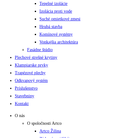
Tepelné izolácie
Izolácia proti vode
Suché omietkové zmesi
Hrubá stavba
Komínové systémy
Vonkajšia architektúra
Fasádne štúdio
Plechové strešné krytiny
Klampiarske prvky
Trapézové plechy
Odkvapový systém
Príslušenstvo
Stavebniny
Kontakt
O nás
O spoločnosti Artco
Artco Žilina