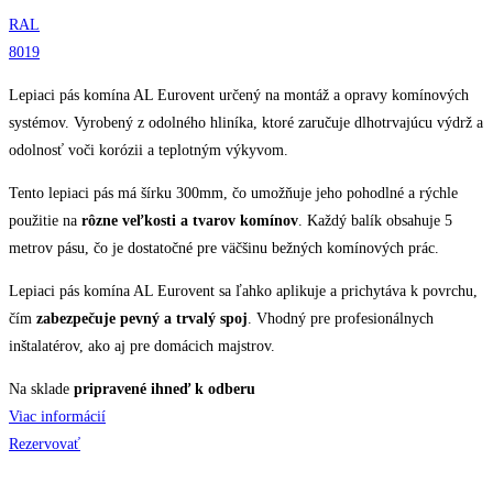
RAL
8019
Lepiaci pás komína AL Eurovent určený na montáž a opravy komínových
systémov. Vyrobený z odolného hliníka, ktoré zaručuje dlhotrvajúcu výdrž a
odolnosť voči korózii a teplotným výkyvom.
Tento lepiaci pás má šírku 300mm, čo umožňuje jeho pohodlné a rýchle
použitie na
rôzne veľkosti a tvarov komínov
. Každý balík obsahuje 5
metrov pásu, čo je dostatočné pre väčšinu bežných komínových prác.
Lepiaci pás komína AL Eurovent sa ľahko aplikuje a prichytáva k povrchu,
čím
zabezpečuje pevný a trvalý spoj
. Vhodný pre profesionálnych
inštalatérov, ako aj pre domácich majstrov.
Na sklade
pripravené ihneď k odberu
Viac informácií
Rezervovať