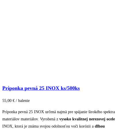
Príponka pevná 25 INOX ks/500ks
55,00 € / balenie
Príponka pevná 25 INOX určená najmä pre spájanie širokého spektra
materiálov materiálov. Vyrobená z
vysoko kvalitnej nerezovej ocele
INOX, ktorá je známa svojou odolnosťou voči korózii a
dlhou