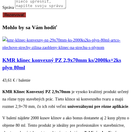
Správa
Rezervovať
Mohlo by sa Vám hodiť
KMR klinec konvexný PZ 2,9x70mm ks/2000ks+2ks
plyn 80ml
43,61 € / balenie
KMR Klinec Konvexný PZ 2,9x70mm
je vysoko kvalitný produkt určený
na rôzne typy stavebných prác. Tieto klince sú konvexného tvaru a majú
rozmer 2,9×70 mm, čo ich robí veľmi
univerzálnymi pre rôzne aplikácie
.
V balení nájdete 2000 kusov klinov a ako bonus dostanete aj 2 kusy plynu o
objeme 80 ml. Tento produkt je ideálny pre profesionálov v stavebníctve,