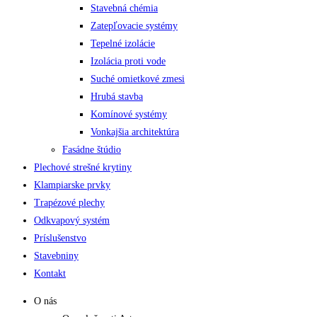
Stavebná chémia
Zatepľovacie systémy
Tepelné izolácie
Izolácia proti vode
Suché omietkové zmesi
Hrubá stavba
Komínové systémy
Vonkajšia architektúra
Fasádne štúdio
Plechové strešné krytiny
Klampiarske prvky
Trapézové plechy
Odkvapový systém
Príslušenstvo
Stavebniny
Kontakt
O nás