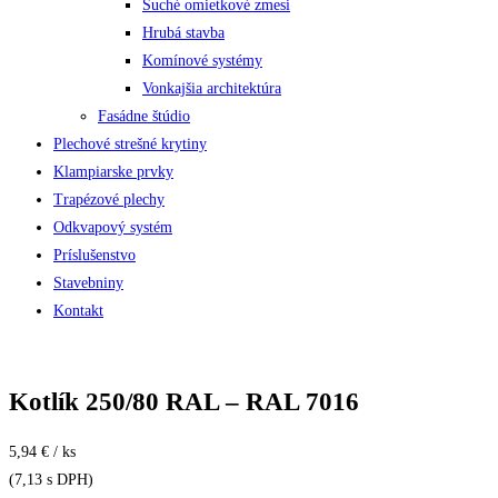
Suché omietkové zmesi
Hrubá stavba
Komínové systémy
Vonkajšia architektúra
Fasádne štúdio
Plechové strešné krytiny
Klampiarske prvky
Trapézové plechy
Odkvapový systém
Príslušenstvo
Stavebniny
Kontakt
Kotlík 250/80 RAL – RAL 7016
5,94 € / ks
(7,13 s DPH)