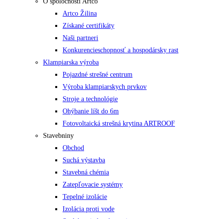
O spoločnosti Artco
Artco Žilina
Získané certifikáty
Naši partneri
Konkurencieschopnosť a hospodársky rast
Klampiarska výroba
Pojazdné strešné centrum
Výroba klampiarskych prvkov
Stroje a technológie
Ohýbanie líšt do 6m
Fotovoltaická strešná krytina ARTROOF
Stavebniny
Obchod
Suchá výstavba
Stavebná chémia
Zatepľovacie systémy
Tepelné izolácie
Izolácia proti vode