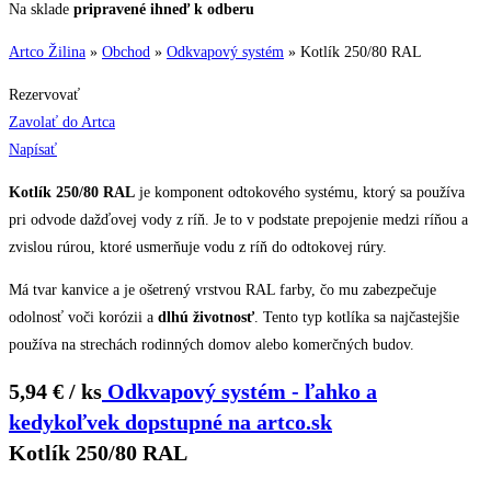
Na sklade
pripravené ihneď k odberu
Artco Žilina
»
Obchod
»
Odkvapový systém
»
Kotlík 250/80 RAL
Rezervovať
Zavolať do Artca
Napísať
Kotlík 250/80 RAL
je komponent odtokového systému, ktorý sa používa
pri odvode dažďovej vody z ríň. Je to v podstate prepojenie medzi ríňou a
zvislou rúrou, ktoré usmerňuje vodu z ríň do odtokovej rúry.
Má tvar kanvice a je ošetrený vrstvou RAL farby, čo mu zabezpečuje
odolnosť voči korózii a
dlhú životnosť
. Tento typ kotlíka sa najčastejšie
používa na strechách rodinných domov alebo komerčných budov.
5,94 € / ks
Odkvapový systém - ľahko a
kedykoľvek dopstupné na artco.sk
Kotlík 250/80 RAL