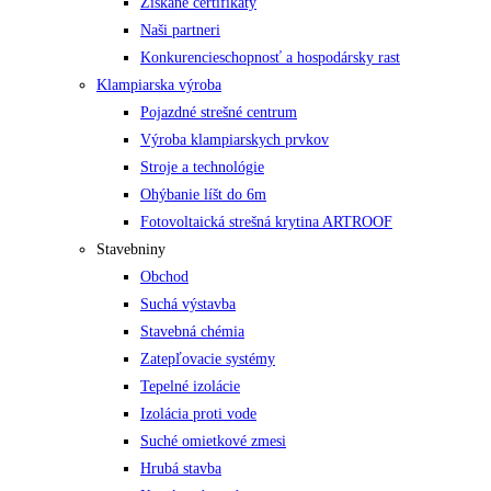
Získané certifikáty
Naši partneri
Konkurencieschopnosť a hospodársky rast
Klampiarska výroba
Pojazdné strešné centrum
Výroba klampiarskych prvkov
Stroje a technológie
Ohýbanie líšt do 6m
Fotovoltaická strešná krytina ARTROOF
Stavebniny
Obchod
Suchá výstavba
Stavebná chémia
Zatepľovacie systémy
Tepelné izolácie
Izolácia proti vode
Suché omietkové zmesi
Hrubá stavba