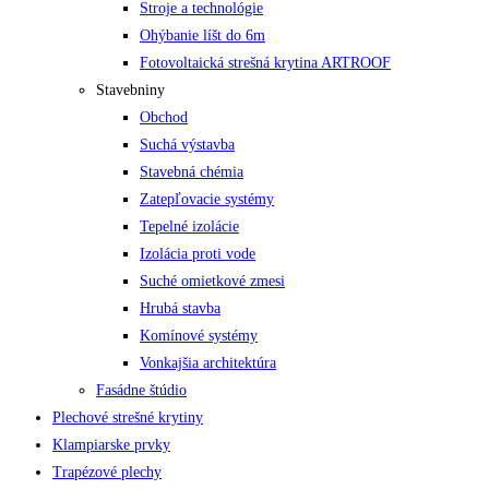
Stroje a technológie
Ohýbanie líšt do 6m
Fotovoltaická strešná krytina ARTROOF
Stavebniny
Obchod
Suchá výstavba
Stavebná chémia
Zatepľovacie systémy
Tepelné izolácie
Izolácia proti vode
Suché omietkové zmesi
Hrubá stavba
Komínové systémy
Vonkajšia architektúra
Fasádne štúdio
Plechové strešné krytiny
Klampiarske prvky
Trapézové plechy