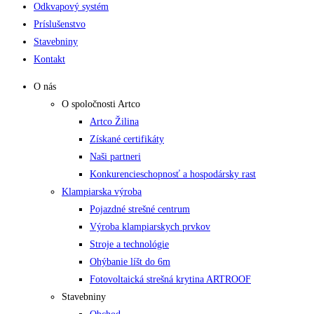
Odkvapový systém
Príslušenstvo
Stavebniny
Kontakt
O nás
O spoločnosti Artco
Artco Žilina
Získané certifikáty
Naši partneri
Konkurencieschopnosť a hospodársky rast
Klampiarska výroba
Pojazdné strešné centrum
Výroba klampiarskych prvkov
Stroje a technológie
Ohýbanie líšt do 6m
Fotovoltaická strešná krytina ARTROOF
Stavebniny