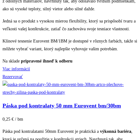
z odolných materiálov, navrhnutý tak, aby odolávalo tvrdším podmienkam,
ako sú vysoké teploty, silný vietor alebo silné dažde.
Jedná sa o produkt s vysokou mierou flexibility, ktorý sa prispôsobí tvaru a
veľkosti vašej konštrukcie, zatiaľ čo zachováva svoje tesniace vlastnosti.
Klínové tesnenie Eurovent BM/1BM je dostupné v rôznych farbách, takže si
môžete vybrať variant, ktorý najlepšie vyhovuje vašim potrebám.
Na sklade
pripravené ihneď k odberu
Viac informácií
Rezervovať
Páska pod kontralaty 50 mm Eurovent bm/30bm
0,25 € / bm
Páska pod kontralatami 50mm Eurovent je praktická a
výkonná bariéra
,
ktorá je určená na použitie v konštrukcii striech. Navrhnutá tak, aby