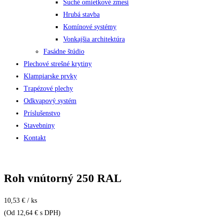
Suché omietkové zmesi
Hrubá stavba
Komínové systémy
Vonkajšia architektúra
Fasádne štúdio
Plechové strešné krytiny
Klampiarske prvky
Trapézové plechy
Odkvapový systém
Príslušenstvo
Stavebniny
Kontakt
Roh vnútorný 250 RAL
10,53 € / ks
(Od 12,64 € s DPH)