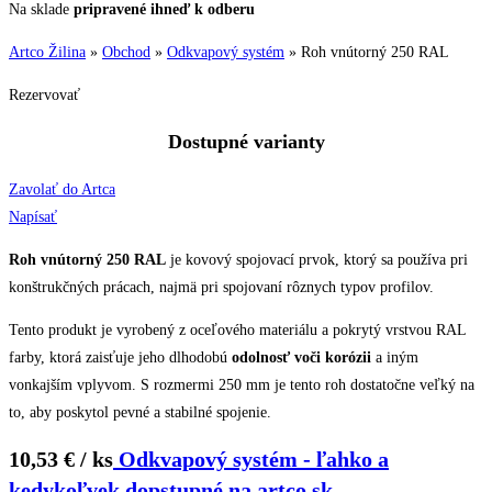
Na sklade
pripravené ihneď k odberu
Artco Žilina
»
Obchod
»
Odkvapový systém
»
Roh vnútorný 250 RAL
Rezervovať
Dostupné varianty
Zavolať do Artca
Napísať
Roh vnútorný 250 RAL
je kovový spojovací prvok, ktorý sa používa pri
konštrukčných prácach, najmä pri spojovaní rôznych typov profilov.
Tento produkt je vyrobený z oceľového materiálu a pokrytý vrstvou RAL
farby, ktorá zaisťuje jeho dlhodobú
odolnosť voči korózii
a iným
vonkajším vplyvom. S rozmermi 250 mm je tento roh dostatočne veľký na
to, aby poskytol pevné a stabilné spojenie.
10,53 € / ks
Odkvapový systém - ľahko a
kedykoľvek dopstupné na artco.sk