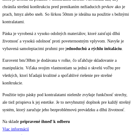
chránila strešnú konštrukciu pred prenikaním nežiaducich prvkov ako je
prach, hmyz alebo sneh. So šírkou 50mm je ideálna na použitie s bežnými
kontralatami.
Páska je vyrobená z vysoko odolných materiálov, ktoré zaisťujú dlhú
životnosť a vysokú odolnosť proti poveternostným vplyvom. Navyše je
vybavená samolepiacimi pruhmi pre j
ednoduchú a rýchlu inštaláciu
.
Eurovent bm/30bm je dodávana v rolke, čo uľahčuje skladovanie a
manipuláciu. Vďaka svojim vlastnostiam sa jedná o skvelú voľbu pre
všetkých, ktorí hľadajú kvalitné a spoľahlivé riešenie pre strešné
konštrukcie.
Použitie tejto pásky pod kontralatami nielenže zvyšuje funkčnosť strechy,
ale tiež prispieva k jej estetike. Je to nevyhnutný doplnok pre každý strešný
systém, ktorý zaručuje jeho bezproblémovú prevádzku a dlhú životnosť.
Na sklade
pripravené ihneď k odberu
Viac informácií