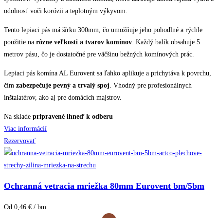
odolnosť voči korózii a teplotným výkyvom.
Tento lepiaci pás má šírku 300mm, čo umožňuje jeho pohodlné a rýchle
použitie na
rôzne veľkosti a tvarov komínov
. Každý balík obsahuje 5
metrov pásu, čo je dostatočné pre väčšinu bežných komínových prác.
Lepiaci pás komína AL Eurovent sa ľahko aplikuje a prichytáva k povrchu,
čím
zabezpečuje pevný a trvalý spoj
. Vhodný pre profesionálnych
inštalatérov, ako aj pre domácich majstrov.
Na sklade
pripravené ihneď k odberu
Viac informácií
Rezervovať
Ochranná vetracia mriežka 80mm Eurovent bm/5bm
Od 0,46 € / bm