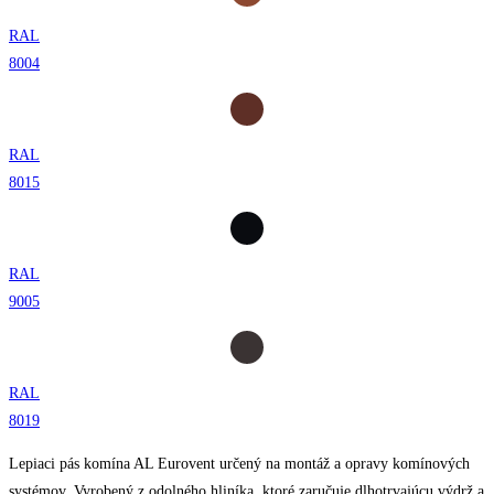
RAL
8004
RAL
8015
RAL
9005
RAL
8019
Lepiaci pás komína AL Eurovent určený na montáž a opravy komínových
systémov. Vyrobený z odolného hliníka, ktoré zaručuje dlhotrvajúcu výdrž a