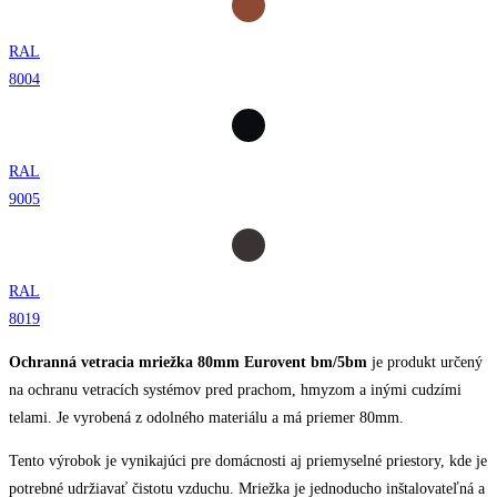
RAL
8004
RAL
9005
RAL
8019
Ochranná vetracia mriežka 80mm Eurovent bm/5bm
je produkt určený
na ochranu vetracích systémov pred prachom, hmyzom a inými cudzími
telami. Je vyrobená z odolného materiálu a má priemer 80mm.
Tento výrobok je vynikajúci pre domácnosti aj priemyselné priestory, kde je
potrebné udržiavať čistotu vzduchu. Mriežka je jednoducho inštalovateľná a