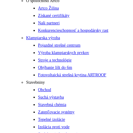
O spoločnosti Artco
Artco Žilina
Získané certifikáty
Naši partneri
Konkurencieschopnosť a hospodársky rast
Klampiarska výroba
Pojazdné strešné centrum
Výroba klampiarskych prvkov
Stroje a technológie
Ohýbanie líšt do 6m
Fotovoltaická strešná krytina ARTROOF
Stavebniny
Obchod
Suchá výstavba
Stavebná chémia
Zatepľovacie systémy
Tepelné izolácie
Izolácia proti vode