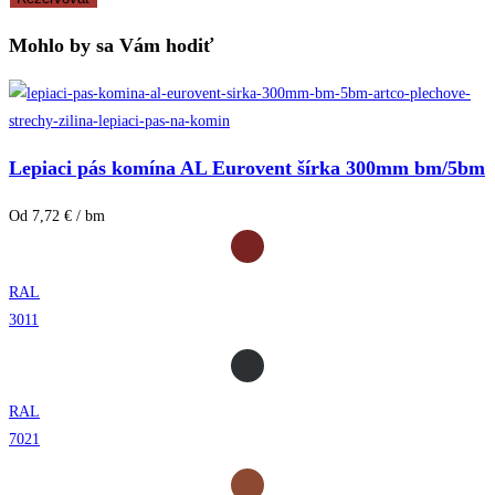
Mohlo by sa Vám hodiť
Lepiaci pás komína AL Eurovent šírka 300mm bm/5bm
Od 7,72 € / bm
RAL
3011
RAL
7021