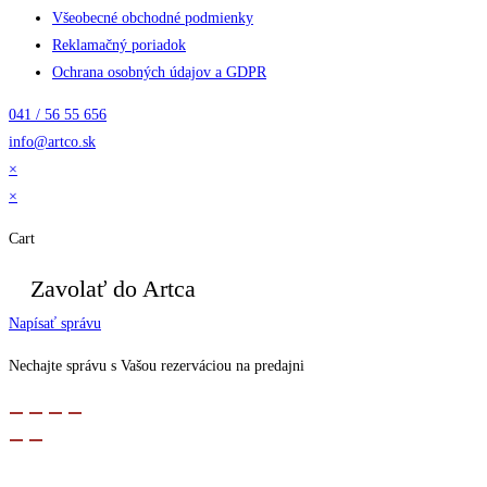
Všeobecné obchodné podmienky
Reklamačný poriadok
Ochrana osobných údajov a GDPR
041 / 56 55 656
info@artco.sk
×
×
Cart
Zavolať do Artca
Napísať správu
Nechajte správu s Vašou rezerváciou na predajni