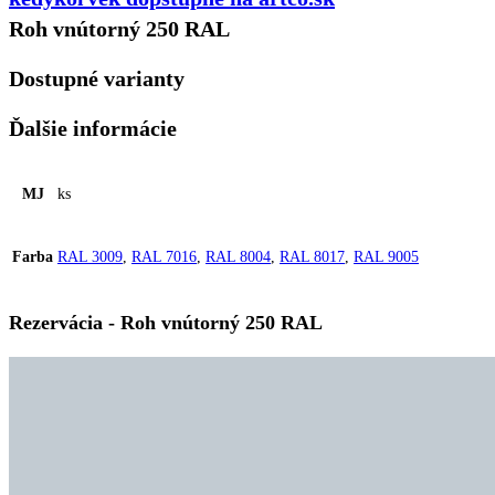
Roh vnútorný 250 RAL
Dostupné varianty
Ďalšie informácie
MJ
ks
Farba
RAL 3009
,
RAL 7016
,
RAL 8004
,
RAL 8017
,
RAL 9005
Rezervácia - Roh vnútorný 250 RAL