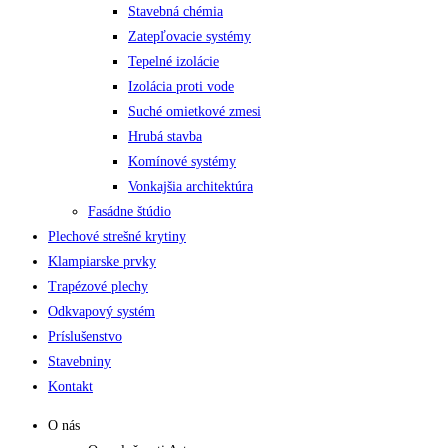
Stavebná chémia
Zatepľovacie systémy
Tepelné izolácie
Izolácia proti vode
Suché omietkové zmesi
Hrubá stavba
Komínové systémy
Vonkajšia architektúra
Fasádne štúdio
Plechové strešné krytiny
Klampiarske prvky
Trapézové plechy
Odkvapový systém
Príslušenstvo
Stavebniny
Kontakt
O nás