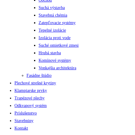
Obchod
Suchá výstavba
Stavebná chémia
Zatepľovacie systémy
Tepelné izolácie
Izolácia proti vode
Suché omietkové zmesi
Hrubá stavba
Komínové systémy
Vonkajšia architektúra
Fasádne štúdio
Plechové strešné krytiny
Klampiarske prvky
Trapézové plechy
Odkvapový systém
Príslušenstvo
Stavebniny
Kontakt