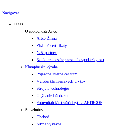
Skip
to
Navigovať
content
O nás
O spoločnosti Artco
Artco Žilina
Získané certifikáty
Naši partneri
Konkurencieschopnosť a hospodársky rast
Klampiarska výroba
Pojazdné strešné centrum
Výroba klampiarskych prvkov
Stroje a technológie
Ohýbanie líšt do 6m
Fotovoltaická strešná krytina ARTROOF
Stavebniny
Obchod
Suchá výstavba