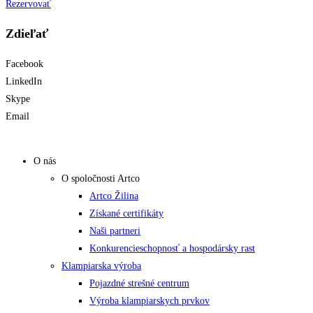
Rezervovať
Zdieľať
Facebook
LinkedIn
Skype
Email
O nás
O spoločnosti Artco
Artco Žilina
Získané certifikáty
Naši partneri
Konkurencieschopnosť a hospodársky rast
Klampiarska výroba
Pojazdné strešné centrum
Výroba klampiarskych prvkov