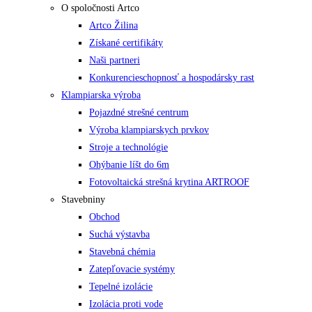
O spoločnosti Artco
Artco Žilina
Získané certifikáty
Naši partneri
Konkurencieschopnosť a hospodársky rast
Klampiarska výroba
Pojazdné strešné centrum
Výroba klampiarskych prvkov
Stroje a technológie
Ohýbanie líšt do 6m
Fotovoltaická strešná krytina ARTROOF
Stavebniny
Obchod
Suchá výstavba
Stavebná chémia
Zatepľovacie systémy
Tepelné izolácie
Izolácia proti vode