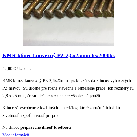
KMR klinec konvexný PZ 2,8x25mm ks/2000ks
42,80 € / balenie
KMR klinec konvexný PZ 2,8x25mm- praktická sada klincov vybavených
PZ hlavou. Sú určené pre rôzne stavebné a remeselné práce. Ich rozmery sú
2,8 x 25 mm, čo sú ideálne rozmer pre všeobecné použitie.
Klince sú vyrobené z kvalitných materiálov, ktoré zaručujú ich dlhú
životnosť a spoľahlivosť pri práci.
Na sklade
pripravené ihneď k odberu
Viac informácií