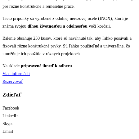
pre rôzne konštrukčné a remeselné práce.
Tieto príponky sú vyrobené z odolnej nerezovej ocele (INOX), ktorá je
známa svojou
dlhou životnosťou a odolnosťou
voči korózii.
Balenie obsahuje 250 kusov, ktoré sú navrhnuté tak, aby ľahko posúvali a
fixovali rôzne konštrukčné prvky. Sú ľahko použiteľné a univerzálne, čo
umožňuje ich použitie v rôznych projektoch.
Na sklade
pripravené ihneď k odberu
Viac informácií
Rezervovať
Zdieľať
Facebook
LinkedIn
Skype
Email