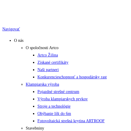
Skip
to
content
Navigovať
O nás
O spoločnosti Artco
Artco Žilina
Získané certifikáty
Naši partneri
Konkurencieschopnosť a hospodársky rast
Klampiarska výroba
Pojazdné strešné centrum
Výroba klampiarskych prvkov
Stroje a technológie
Ohýbanie líšt do 6m
Fotovoltaická strešná krytina ARTROOF
Stavebniny