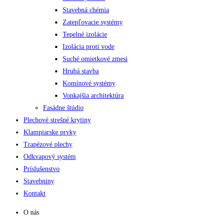
Stavebná chémia
Zatepľovacie systémy
Tepelné izolácie
Izolácia proti vode
Suché omietkové zmesi
Hrubá stavba
Komínové systémy
Vonkajšia architektúra
Fasádne štúdio
Plechové strešné krytiny
Klampiarske prvky
Trapézové plechy
Odkvapový systém
Príslušenstvo
Stavebniny
Kontakt
O nás