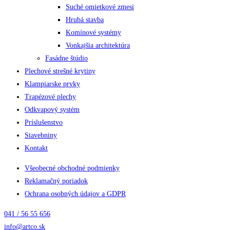
Suché omietkové zmesi
Hrubá stavba
Komínové systémy
Vonkajšia architektúra
Fasádne štúdio
Plechové strešné krytiny
Klampiarske prvky
Trapézové plechy
Odkvapový systém
Príslušenstvo
Stavebniny
Kontakt
Všeobecné obchodné podmienky
Reklamačný poriadok
Ochrana osobných údajov a GDPR
041 / 56 55 656
info@artco.sk