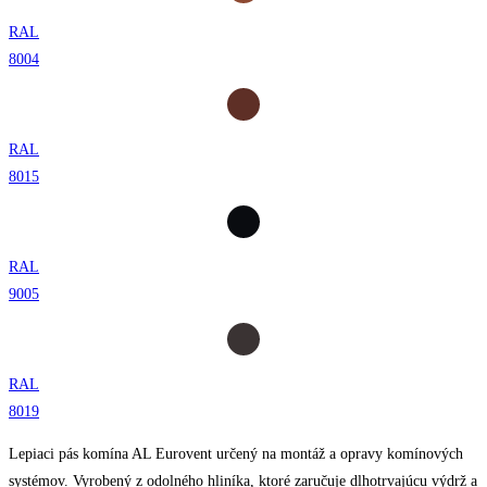
RAL
8004
RAL
8015
RAL
9005
RAL
8019
Lepiaci pás komína AL Eurovent určený na montáž a opravy komínových
systémov. Vyrobený z odolného hliníka, ktoré zaručuje dlhotrvajúcu výdrž a