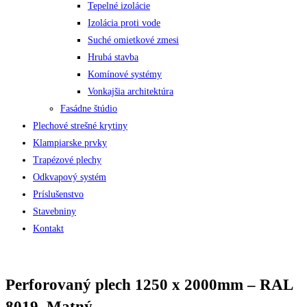
Tepelné izolácie
Izolácia proti vode
Suché omietkové zmesi
Hrubá stavba
Komínové systémy
Vonkajšia architektúra
Fasádne štúdio
Plechové strešné krytiny
Klampiarske prvky
Trapézové plechy
Odkvapový systém
Príslušenstvo
Stavebniny
Kontakt
Perforovaný plech 1250 x 2000mm – RAL
8019, Matný