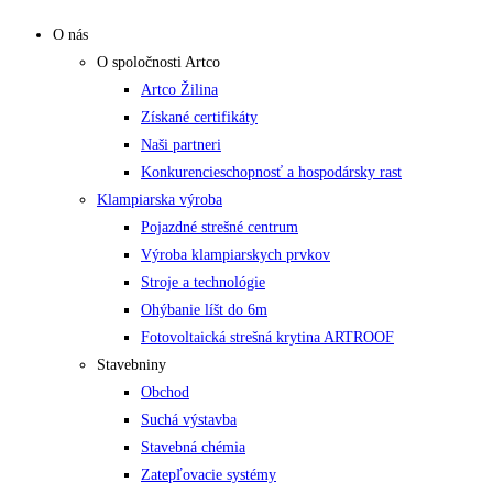
O nás
O spoločnosti Artco
Artco Žilina
Získané certifikáty
Naši partneri
Konkurencieschopnosť a hospodársky rast
Klampiarska výroba
Pojazdné strešné centrum
Výroba klampiarskych prvkov
Stroje a technológie
Ohýbanie líšt do 6m
Fotovoltaická strešná krytina ARTROOF
Stavebniny
Obchod
Suchá výstavba
Stavebná chémia
Zatepľovacie systémy