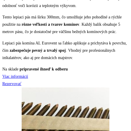
odolnosť voči korózii a teplotným výkyvom.
Tento lepiaci pás má šírku 300mm, čo umožňuje jeho pohodlné a rýchle
použitie na
rôzne veľkosti a tvarov komínov
. Každý balík obsahuje 5
metrov pásu, čo je dostatočné pre väčšinu bežných komínových prác.
Lepiaci pás komína AL Eurovent sa ľahko aplikuje a prichytáva k povrchu,
čím
zabezpečuje pevný a trvalý spoj
. Vhodný pre profesionálnych
inštalatérov, ako aj pre domácich majstrov.
Na sklade
pripravené ihneď k odberu
Viac informácií
Rezervovať