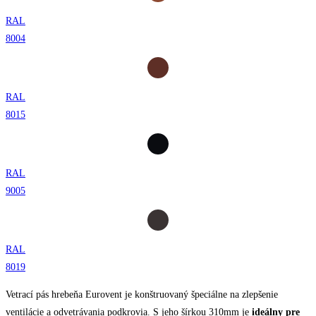
RAL
8004
RAL
8015
RAL
9005
RAL
8019
Vetrací pás hrebeňa Eurovent je konštruovaný špeciálne na zlepšenie
ventilácie a odvetrávania podkrovia. S jeho šírkou 310mm je
ideálny pre