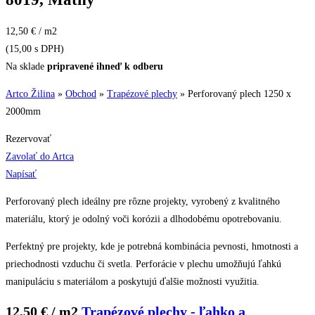
12,50 € / m2
(15,00 s DPH)
Na sklade
pripravené ihneď k odberu
Artco Žilina
»
Obchod
»
Trapézové plechy
»
Perforovaný plech 1250 x
2000mm
Rezervovať
Zavolať do Artca
Napísať
Perforovaný plech ideálny pre rôzne projekty, vyrobený z kvalitného
materiálu, ktorý je odolný voči korózii a dlhodobému opotrebovaniu.
Perfektný pre projekty, kde je potrebná kombinácia pevnosti, hmotnosti a
priechodnosti vzduchu či svetla. Perforácie v plechu umožňujú ľahkú
manipuláciu s materiálom a poskytujú ďalšie možnosti využitia.
12,50 € / m2
Trapézové plechy - ľahko a