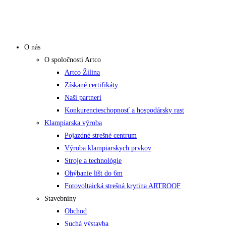
O nás
O spoločnosti Artco
Artco Žilina
Získané certifikáty
Naši partneri
Konkurencieschopnosť a hospodársky rast
Klampiarska výroba
Pojazdné strešné centrum
Výroba klampiarskych prvkov
Stroje a technológie
Ohýbanie líšt do 6m
Fotovoltaická strešná krytina ARTROOF
Stavebniny
Obchod
Suchá výstavba