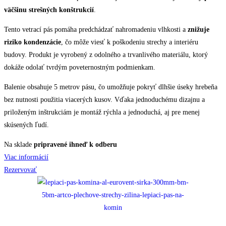
väčšinu strešných konštrukcií
.
Tento vetrací pás pomáha predchádzať nahromadeniu vlhkosti a
znižuje
riziko kondenzácie
, čo môže viesť k poškodeniu strechy a interiéru
budovy. Produkt je vyrobený z odolného a trvanlivého materiálu, ktorý
dokáže odolať tvrdým poveternostným podmienkam.
Balenie obsahuje 5 metrov pásu, čo umožňuje pokryť dlhšie úseky hrebeňa
bez nutnosti použitia viacerých kusov. Vďaka jednoduchému dizajnu a
priloženým inštrukciám je montáž rýchla a jednoduchá, aj pre menej
skúsených ľudí.
Na sklade
pripravené ihneď k odberu
Viac informácií
Rezervovať