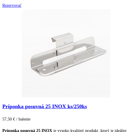
Rezervovať
Príponka posuvná 25 INOX ks/250ks
57,50 € / balenie
Príponka posuvná 25 INOX
je vysoko kvalitný produkt, ktorý je ideálny