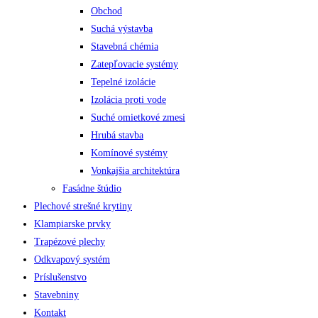
Obchod
Suchá výstavba
Stavebná chémia
Zatepľovacie systémy
Tepelné izolácie
Izolácia proti vode
Suché omietkové zmesi
Hrubá stavba
Komínové systémy
Vonkajšia architektúra
Fasádne štúdio
Plechové strešné krytiny
Klampiarske prvky
Trapézové plechy
Odkvapový systém
Príslušenstvo
Stavebniny
Kontakt