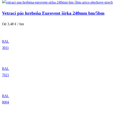
Vetrací pás hrebeňa Eurovent šírka 240mm bm/5bm
Od 3,48 € / bm
RAL
3011
RAL
7021
RAL
8004