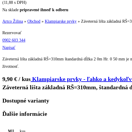
(11,88 s DPH)
Na sklade
pripravené ihneď k odberu
Artco Žilina
»
Obchod
»
Klampiarske prvky
»
Záveterná lišta základná RŠ=
Rezervovať
0902 603 344
Napísať
Záveterná lišta základná RŠ=310mm štandardná dĺžka 2 0m Hr. 0 50 mm je navr
životnosť.
9,90 € / kus
Klampiarske prvky - ľahko a kedykoľve
Záveterná lišta základná RŠ=310mm, štandardná 
Dostupné varianty
Ďalšie informácie
MJ
kus