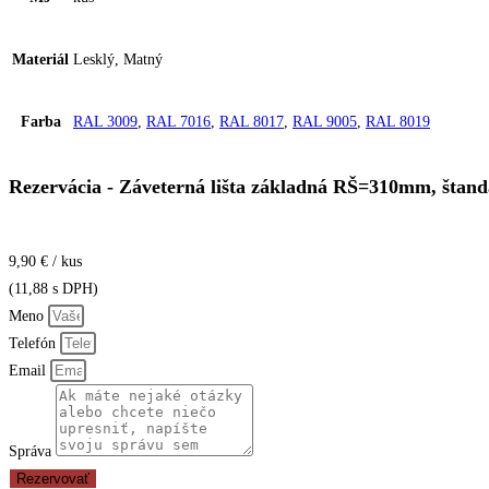
Materiál
Lesklý, Matný
Farba
RAL 3009
,
RAL 7016
,
RAL 8017
,
RAL 9005
,
RAL 8019
Rezervácia - Záveterná lišta základná RŠ=310mm, štan
9,90 € / kus
(11,88 s DPH)
Meno
Telefón
Email
Správa
Rezervovať