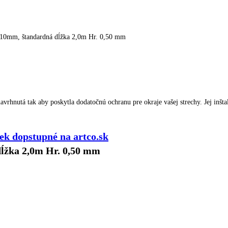
310mm, štandardná dĺžka 2,0m Hr. 0,50 mm
hnutá tak aby poskytla dodatočnú ochranu pre okraje vašej strechy. Jej inštalá
k dopstupné na artco.sk
dĺžka 2,0m Hr. 0,50 mm