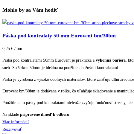
Mohlo by sa Vám hodiť
Páska pod kontralaty 50 mm Eurovent bm/30bm
0,25 € / bm
Páska pod kontralatami 50mm Eurovent je praktická a
výkonná bariéra
, kt
sneh. So šírkou 50mm je ideálna na použitie s bežnými kontralatami.
Páska je vyrobená z vysoko odolných materiálov, ktoré zaisťujú dlhú životn
Eurovent bm/30bm je dodávana v rolke, čo uľahčuje skladovanie a manipuláciu.
Použitie tejto pásky pod kontralatami nielenže zvyšuje funkčnosť strechy, ale
Na sklade
pripravené ihneď k odberu
Viac informácií
Rezervovať