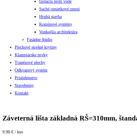
Izolácia proti vode
Suché omietkové zmesi
Hrubá stavba
Komínové systémy
Vonkajšia architektúra
Fasádne štúdio
Plechové strešné krytiny
Klampiarske prvky
Trapézové plechy
Odkvapový systém
Príslušenstvo
Stavebniny
Kontakt
Záveterná lišta základná RŠ=310mm, štand
9,90 € / kus