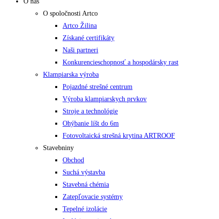
O nás
O spoločnosti Artco
Artco Žilina
Získané certifikáty
Naši partneri
Konkurencieschopnosť a hospodársky rast
Klampiarska výroba
Pojazdné strešné centrum
Výroba klampiarskych prvkov
Stroje a technológie
Ohýbanie líšt do 6m
Fotovoltaická strešná krytina ARTROOF
Stavebniny
Obchod
Suchá výstavba
Stavebná chémia
Zatepľovacie systémy
Tepelné izolácie