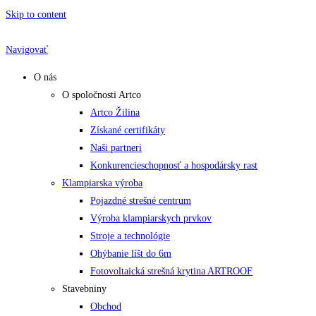
Skip to content
Navigovať
O nás
O spoločnosti Artco
Artco Žilina
Získané certifikáty
Naši partneri
Konkurencieschopnosť a hospodársky rast
Klampiarska výroba
Pojazdné strešné centrum
Výroba klampiarskych prvkov
Stroje a technológie
Ohýbanie líšt do 6m
Fotovoltaická strešná krytina ARTROOF
Stavebniny
Obchod