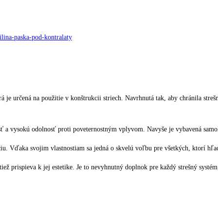
orá je určená na použitie v konštrukcii striech. Navrhnutá tak, aby chránila st
osť a vysokú odolnosť proti poveternostným vplyvom. Navyše je vybavená samo
 Vďaka svojim vlastnostiam sa jedná o skvelú voľbu pre všetkých, ktorí hľadaj
 tiež prispieva k jej estetike. Je to nevyhnutný doplnok pre každý strešný syst