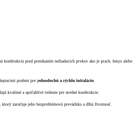
rešnú konštrukciu pred prenikaním nežiaducich prvkov ako je prach, hmyz alebo
lepiacimi pruhmi pre j
ednoduchú a rýchlu inštaláciu
.
ú kvalitné a spoľahlivé riešenie pre strešné konštrukcie.
ém, ktorý zaručuje jeho bezproblémovú prevádzku a dlhú životnosť.