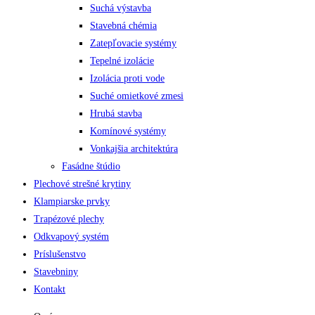
Suchá výstavba
Stavebná chémia
Zatepľovacie systémy
Tepelné izolácie
Izolácia proti vode
Suché omietkové zmesi
Hrubá stavba
Komínové systémy
Vonkajšia architektúra
Fasádne štúdio
Plechové strešné krytiny
Klampiarske prvky
Trapézové plechy
Odkvapový systém
Príslušenstvo
Stavebniny
Kontakt