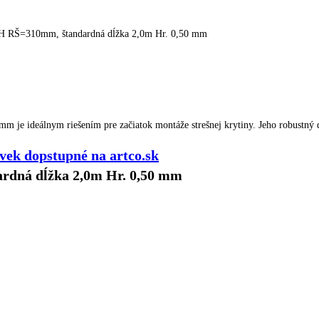
H RŠ=310mm, štandardná dĺžka 2,0m Hr. 0,50 mm
 ideálnym riešením pre začiatok montáže strešnej krytiny. Jeho robustný diza
vek dopstupné na artco.sk
rdná dĺžka 2,0m Hr. 0,50 mm