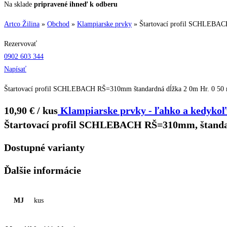
Na sklade
pripravené ihneď k odberu
Artco Žilina
»
Obchod
»
Klampiarske prvky
»
Štartovací profil SCHLEBAC
Rezervovať
0902 603 344
Napísať
Štartovací profil SCHLEBACH RŠ=310mm štandardná dĺžka 2 0m Hr. 0 50 mm je
10,90 € / kus
Klampiarske prvky - ľahko a kedykoľ
Štartovací profil SCHLEBACH RŠ=310mm, štanda
Dostupné varianty
Ďalšie informácie
MJ
kus