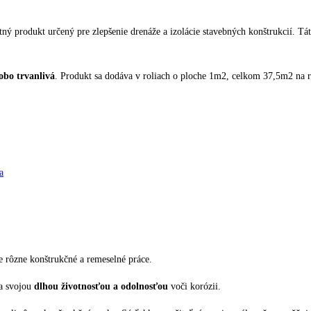
tný produkt určený pre zlepšenie drenáže a izolácie stavebných konštrukcií. Tá
obo trvanlivá
. Produkt sa dodáva v roliach o ploche 1m2, celkom 37,5m2 na ro
e rôzne konštrukčné a remeselné práce.
ma svojou
dlhou životnosťou a odolnosťou
voči korózii.