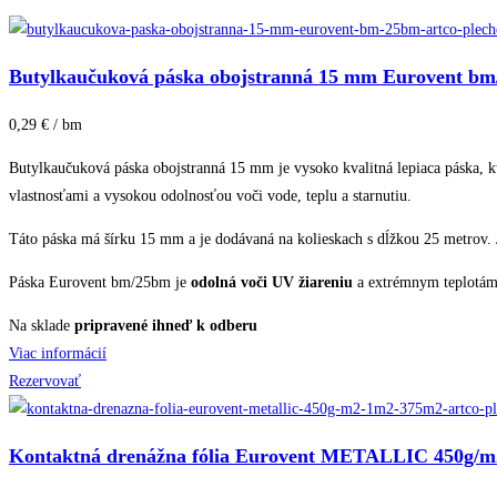
Butylkaučuková páska obojstranná 15 mm Eurovent b
0,29 € / bm
Butylkaučuková páska obojstranná 15 mm je vysoko kvalitná lepiaca páska, kt
vlastnosťami a vysokou odolnosťou voči vode, teplu a starnutiu.
Táto páska má šírku 15 mm a je dodávaná na kolieskach s dĺžkou 25 metrov. J
Páska Eurovent bm/25bm je
odolná voči UV žiareniu
a extrémnym teplotám, 
Na sklade
pripravené ihneď k odberu
Viac informácií
Rezervovať
Kontaktná drenážna fólia Eurovent METALLIC 450g/m