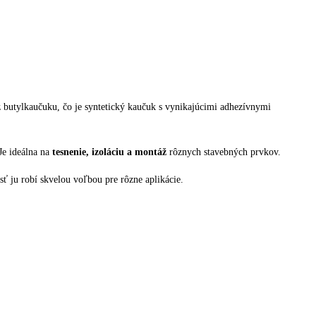
z butylkaučuku, čo je syntetický kaučuk s vynikajúcimi adhezívnymi
Je ideálna na
tesnenie, izoláciu a montáž
rôznych stavebných prvkov.
sť ju robí skvelou voľbou pre rôzne aplikácie.