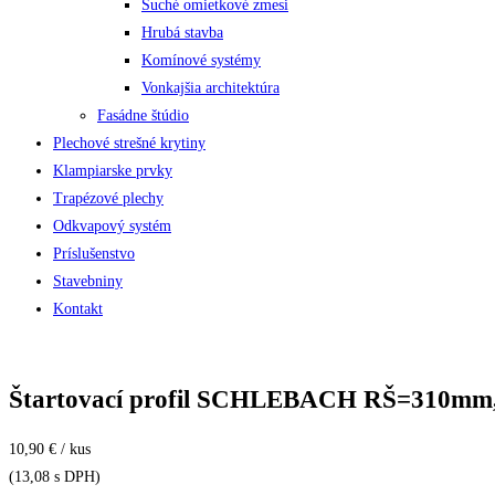
Suché omietkové zmesi
Hrubá stavba
Komínové systémy
Vonkajšia architektúra
Fasádne štúdio
Plechové strešné krytiny
Klampiarske prvky
Trapézové plechy
Odkvapový systém
Príslušenstvo
Stavebniny
Kontakt
Štartovací profil SCHLEBACH RŠ=310mm, š
10,90 € / kus
(13,08 s DPH)