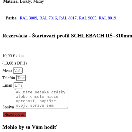
Materiál
Lesklý, Matný
Farba
RAL 3009
,
RAL 7016
,
RAL 8017
,
RAL 9005
,
RAL 8019
Rezervácia - Štartovací profil SCHLEBACH RŠ=310mm,
10,90 € / kus
(13,08 s DPH)
Meno
Telefón
Email
Správa
Rezervovať
Mohlo by sa Vám hodiť