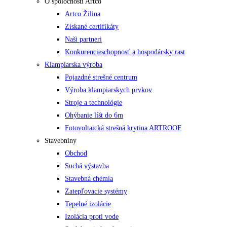
O spoločnosti Artco
Artco Žilina
Získané certifikáty
Naši partneri
Konkurencieschopnosť a hospodársky rast
Klampiarska výroba
Pojazdné strešné centrum
Výroba klampiarskych prvkov
Stroje a technológie
Ohýbanie líšt do 6m
Fotovoltaická strešná krytina ARTROOF
Stavebniny
Obchod
Suchá výstavba
Stavebná chémia
Zatepľovacie systémy
Tepelné izolácie
Izolácia proti vode