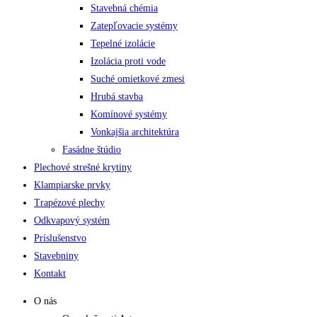
Stavebná chémia
Zatepľovacie systémy
Tepelné izolácie
Izolácia proti vode
Suché omietkové zmesi
Hrubá stavba
Komínové systémy
Vonkajšia architektúra
Fasádne štúdio
Plechové strešné krytiny
Klampiarske prvky
Trapézové plechy
Odkvapový systém
Príslušenstvo
Stavebniny
Kontakt
O nás