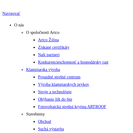
Skip
to
Navigovať
content
O nás
O spoločnosti Artco
Artco Žilina
Získané certifikáty
Naši partneri
Konkurencieschopnosť a hospodársky rast
Klampiarska výroba
Pojazdné strešné centrum
Výroba klampiarskych prvkov
Stroje a technológie
Ohýbanie líšt do 6m
Fotovoltaická strešná krytina ARTROOF
Stavebniny
Obchod
Suchá výstavba