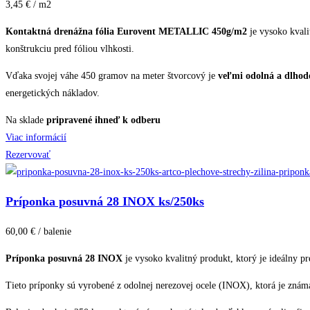
3,45 € / m2
Kontaktná drenážna fólia Eurovent METALLIC 450g/m2
je vysoko kvali
konštrukciu pred fóliou vlhkosti.
Vďaka svojej váhe 450 gramov na meter štvorcový je
veľmi odolná a dlhod
energetických nákladov.
Na sklade
pripravené ihneď k odberu
Viac informácií
Rezervovať
Príponka posuvná 28 INOX ks/250ks
60,00 € / balenie
Príponka posuvná 28 INOX
je vysoko kvalitný produkt, ktorý je ideálny pr
Tieto príponky sú vyrobené z odolnej nerezovej ocele (INOX), ktorá je zná