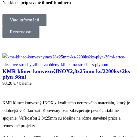
Na sklade
pripravené ihneď k odberu
Viac informácií
Rezervovať
KMR klinec konvexnýINOX2,8x25mm ks/2200ks+2ks
plyn 36ml
98,20 € / balenie
KMR klinec konvexný INOX z kvalitného nerezového materiálu, ktorý je
odolnejší voči korózii. Konvexný tvar zabezpečuje pevné a stabilné
spojenie. Veľkosťou 2,8x25mm sú ideálne na rôzne stavebné práce a
remeselné projekty.