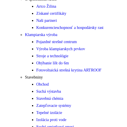
Artco Žilina
Získané certifikáty
Naši partneri
Konkurencieschopnosť a hospodársky rast
Klampiarska výroba
Pojazdné strešné centrum
Výroba klampiarskych prvkov
Stroje a technológie
Ohýbanie líšt do 6m
Fotovoltaická strešná krytina ARTROOF
Stavebniny
Obchod
Suchá výstavba
Stavebná chémia
Zatepľovacie systémy
Tepelné izolácie
Izolácia proti vode
Suché omietkové zmesi