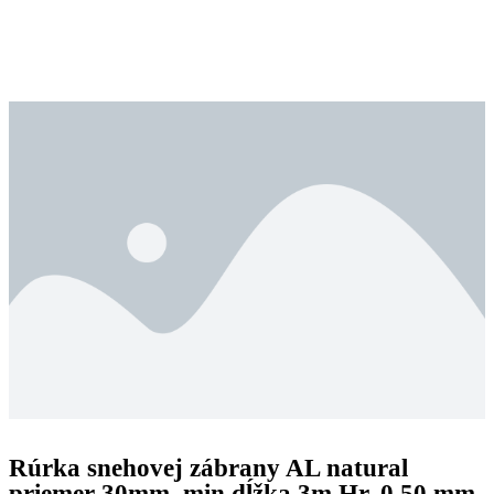
Rúrka snehovej zábrany AL natural
priemer 30mm, min dĺžka 3m Hr. 0,50 mm