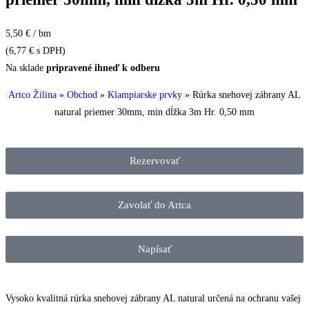
5,50 € / bm
(
6,77
€
s DPH)
Na sklade
pripravené ihneď k odberu
Artco Žilina
»
Obchod
»
Klampiarske prvky
»
Rúrka snehovej zábrany AL
natural priemer 30mm, min dĺžka 3m Hr. 0,50 mm
Rezervovať
Zavolať do Artca
Napísať
Vysoko kvalitná rúrka snehovej zábrany AL natural určená na ochranu vašej