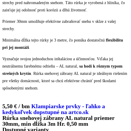
strechy pred nahromadeným snehom. Táto rúrka je vyrobená z hliníka, čo
zaisťuje jej odolnosť proti korózii a dlhú životnosť.
Priemer 30mm umožňuje efektívne zabraňovať snehu v sklze z vašej
strechy.
Minimálna dĺžka tejto rúrky je 3 metre, čo ponúka dostatočnú
flexibilitu
pri jej montáži
.
Vyznačuje svojou jednoduchou inštaláciou a účinnosťou. Vďaka jej
neutrálnemu farebnému odtieňu – AL natural,
sa hodí k rôznym typom
strešných krytín
. Rúrka snehovej zábrany AL natural je ideálnym riešením
pre všetky domácnosti, ktoré sa chcú efektívne chrániť pred škodami
spôsobenými snehom.
5,50 € / bm
Klampiarske prvky - ľahko a
kedykoľvek dopstupné na artco.sk
Rúrka snehovej zábrany AL natural priemer
30mm, min dĺžka 3m Hr. 0,50 mm
Dostupné varianty