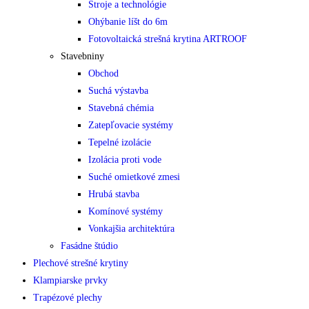
Stroje a technológie
Ohýbanie líšt do 6m
Fotovoltaická strešná krytina ARTROOF
Stavebniny
Obchod
Suchá výstavba
Stavebná chémia
Zatepľovacie systémy
Tepelné izolácie
Izolácia proti vode
Suché omietkové zmesi
Hrubá stavba
Komínové systémy
Vonkajšia architektúra
Fasádne štúdio
Plechové strešné krytiny
Klampiarske prvky
Trapézové plechy