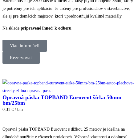
Balenie obsahuje 2200 kusov klincov a 2 kusy plynu o objeme 36ml, ktorý
je potrebný pre ich aplikáciu. Je určený pre profesionálov v stavebníctve,
ale aj pre domácich majstrov, ktorí uprednostňujú kvalitné materiály.
Na sklade
pripravené ihneď k odberu
Viac informácií
Rezervovať
Opravná páska TOPBAND Eurovent šírka 50mm
bm/25bm
0,31 € / bm
Opravná páska TOPBAND Eurovent s dĺžkou 25 metrov je ideálna na
dlhodobé použitie v rôznych projektoch. Výborné vlastnosti a odolnosť.