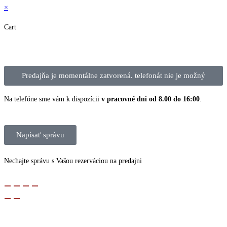
×
Cart
Predajňa je momentálne zatvorená. telefonát nie je možný
Na telefóne sme vám k dispozícii
v pracovné dni od 8.00 do 16:00
.
Napísať správu
Nechajte správu s Vašou rezerváciou na predajni