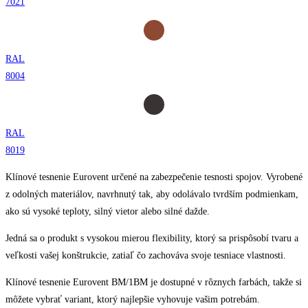
7021
RAL
8004
RAL
8019
Klínové tesnenie Eurovent určené na zabezpečenie tesnosti spojov. Vyrobené
z odolných materiálov, navrhnutý tak, aby odolávalo tvrdším podmienkam,
ako sú vysoké teploty, silný vietor alebo silné dažde.
Jedná sa o produkt s vysokou mierou flexibility, ktorý sa prispôsobí tvaru a
veľkosti vašej konštrukcie, zatiaľ čo zachováva svoje tesniace vlastnosti.
Klínové tesnenie Eurovent BM/1BM je dostupné v rôznych farbách, takže si
môžete vybrať variant, ktorý najlepšie vyhovuje vašim potrebám.