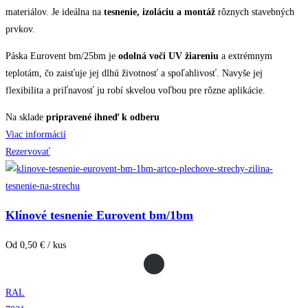
materiálov. Je ideálna na
tesnenie, izoláciu a montáž
rôznych stavebných
prvkov.
Páska Eurovent bm/25bm je
odolná voči UV žiareniu
a extrémnym
teplotám, čo zaisťuje jej dlhú životnosť a spoľahlivosť. Navyše jej
flexibilita a priľnavosť ju robí skvelou voľbou pre rôzne aplikácie.
Na sklade
pripravené ihneď k odberu
Viac informácií
Rezervovať
Klínové tesnenie Eurovent bm/1bm
Od 0,50 € / kus
RAL