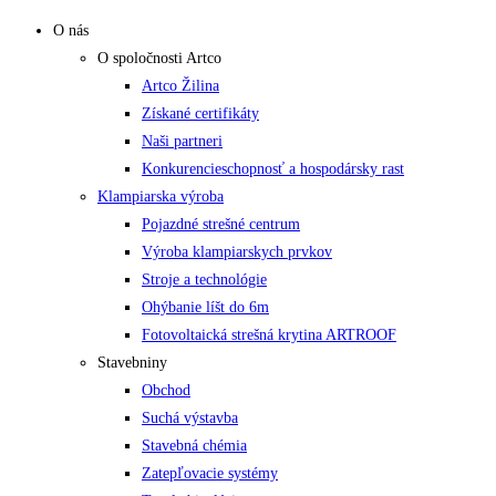
O nás
O spoločnosti Artco
Artco Žilina
Získané certifikáty
Naši partneri
Konkurencieschopnosť a hospodársky rast
Klampiarska výroba
Pojazdné strešné centrum
Výroba klampiarskych prvkov
Stroje a technológie
Ohýbanie líšt do 6m
Fotovoltaická strešná krytina ARTROOF
Stavebniny
Obchod
Suchá výstavba
Stavebná chémia
Zatepľovacie systémy