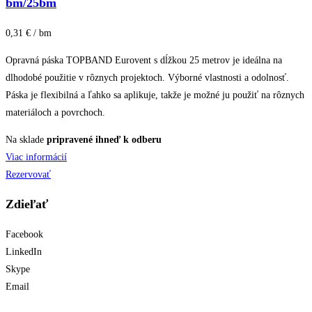
bm/25bm
0,31 € / bm
Opravná páska TOPBAND Eurovent s dĺžkou 25 metrov je ideálna na
dlhodobé použitie v rôznych projektoch. Výborné vlastnosti a odolnosť.
Páska je flexibilná a ľahko sa aplikuje, takže je možné ju použiť na rôznych
materiáloch a povrchoch.
Na sklade
pripravené ihneď k odberu
Viac informácií
Rezervovať
Zdieľať
Facebook
LinkedIn
Skype
Email