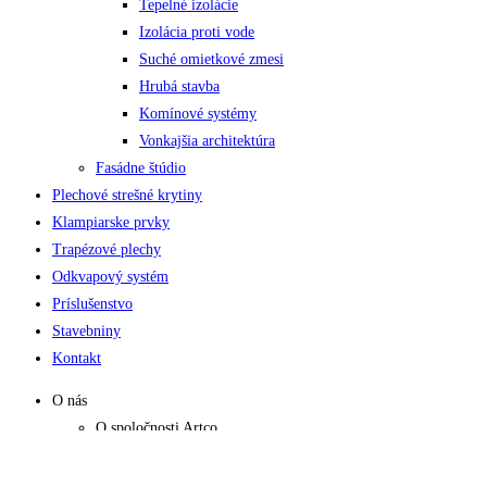
Tepelné izolácie
Izolácia proti vode
Suché omietkové zmesi
Hrubá stavba
Komínové systémy
Vonkajšia architektúra
Fasádne štúdio
Plechové strešné krytiny
Klampiarske prvky
Trapézové plechy
Odkvapový systém
Príslušenstvo
Stavebniny
Kontakt
O nás
O spoločnosti Artco
Artco Žilina
Získané certifikáty