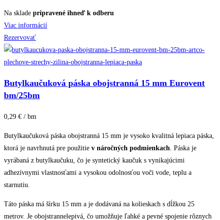
Na sklade
pripravené ihneď k odberu
Viac informácií
Rezervovať
Butylkaučuková páska obojstranná 15 mm Eurovent
bm/25bm
0,29 € / bm
Butylkaučuková páska obojstranná 15 mm je vysoko kvalitná lepiaca páska,
ktorá je navrhnutá pre použitie
v náročných podmienkach
. Páska je
vyrábaná z butylkaučuku, čo je syntetický kaučuk s vynikajúcimi
adhezívnymi vlastnosťami a vysokou odolnosťou voči vode, teplu a
starnutiu.
Táto páska má šírku 15 mm a je dodávaná na kolieskach s dĺžkou 25
metrov. Je obojstrannelepivá, čo umožňuje ľahké a pevné spojenie rôznych