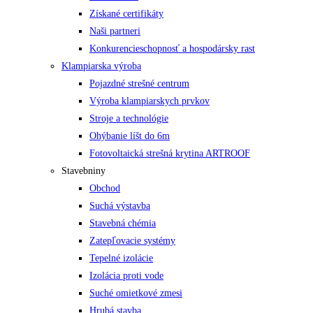
Získané certifikáty
Naši partneri
Konkurencieschopnosť a hospodársky rast
Klampiarska výroba
Pojazdné strešné centrum
Výroba klampiarskych prvkov
Stroje a technológie
Ohýbanie líšt do 6m
Fotovoltaická strešná krytina ARTROOF
Stavebniny
Obchod
Suchá výstavba
Stavebná chémia
Zatepľovacie systémy
Tepelné izolácie
Izolácia proti vode
Suché omietkové zmesi
Hrubá stavba