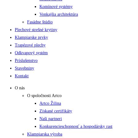
Komínové systémy
Vonkajšia architektúra
Fasádne štúdio
Plechové strešné krytiny
Klampiarske prvky
Trapézové plechy
Odkvapový systém
Príslušenstvo
Stavebniny
Kontakt
O nás
O spoločnosti Artco
Artco Žilina
Získané certifikáty
Naši partneri
Konkurencieschopnosť a hospodársky rast
Klampiarska výroba