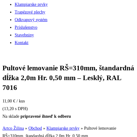
Klampiarske prvky
Trapézové plechy
Odkvapový systém
Príslušenstvo
Stavebniny
Kontakt
Pultové lemovanie RŠ=310mm, štandardná
dĺžka 2,0m Hr. 0,50 mm – Lesklý, RAL
7016
11,00 € / kus
(13,20 s DPH)
Na sklade
pripravené ihneď k odberu
Artco Žilina
»
Obchod
»
Klampiarske prvky
»
Pultové lemovanie
RŠ=310mm, štandardná dĺžka 2,0m Hr. 0,50 mm