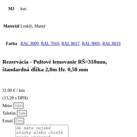
MJ
kus
Materiál
Lesklý, Matný
Farba
RAL 3009
,
RAL 7016
,
RAL 8017
,
RAL 9005
,
RAL 8019
Rezervácia - Pultové lemovanie RŠ=310mm,
štandardná dĺžka 2,0m Hr. 0,50 mm
11,00 € / kus
(13,20 s DPH)
Meno
Telefón
Email