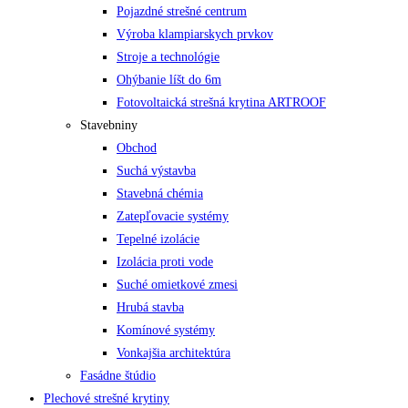
Pojazdné strešné centrum
Výroba klampiarskych prvkov
Stroje a technológie
Ohýbanie líšt do 6m
Fotovoltaická strešná krytina ARTROOF
Stavebniny
Obchod
Suchá výstavba
Stavebná chémia
Zatepľovacie systémy
Tepelné izolácie
Izolácia proti vode
Suché omietkové zmesi
Hrubá stavba
Komínové systémy
Vonkajšia architektúra
Fasádne štúdio
Plechové strešné krytiny