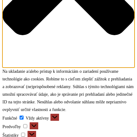
Na ukladanie a/alebo prístup k informáciám o zariadení používame
technológie ako cookies. Robíme to s cieľom zlepšiť zážitok z prehliadania
a zobrazovať (ne)prispôsobené reklamy. Súhlas s týmito technológiami nám
umožní spracovávať údaje, ako je správanie pri prehliadaní alebo jedinečné
ID na tejto stránke. Nesúhlas alebo odvolanie súhlasu môže nepriaznivo
ovplyvniť určité vlastnosti a funkcie.
Funkčné
Funkčné
Vždy aktívny
Predvoľby
Predvoľby
Štatistiky
Štatistiky