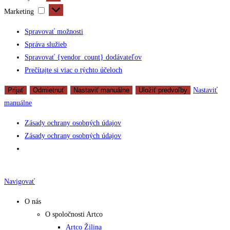
Marketing
Marketing
Spravovať možnosti
Správa služieb
Spravovať {vendor_count} dodávateľov
Prečítajte si viac o týchto účeloch
Prijať
Odmietnuť
Nastaviť manuálne
Uložiť predvoľby
Nastaviť
manuálne
Zásady ochrany osobných údajov
Zásady ochrany osobných údajov
Skip
to
Navigovať
content
O nás
O spoločnosti Artco
Artco Žilina