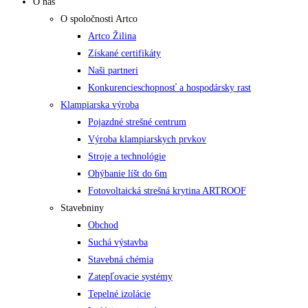
O nás
O spoločnosti Artco
Artco Žilina
Získané certifikáty
Naši partneri
Konkurencieschopnosť a hospodársky rast
Klampiarska výroba
Pojazdné strešné centrum
Výroba klampiarskych prvkov
Stroje a technológie
Ohýbanie líšt do 6m
Fotovoltaická strešná krytina ARTROOF
Stavebniny
Obchod
Suchá výstavba
Stavebná chémia
Zatepľovacie systémy
Tepelné izolácie