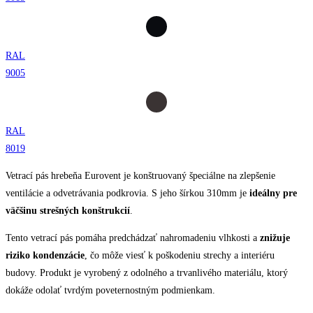
RAL
9005
RAL
8019
Vetrací pás hrebeňa Eurovent je konštruovaný špeciálne na zlepšenie
ventilácie a odvetrávania podkrovia. S jeho šírkou 310mm je
ideálny pre
väčšinu strešných konštrukcií
.
Tento vetrací pás pomáha predchádzať nahromadeniu vlhkosti a
znižuje
riziko kondenzácie
, čo môže viesť k poškodeniu strechy a interiéru
budovy. Produkt je vyrobený z odolného a trvanlivého materiálu, ktorý
dokáže odolať tvrdým poveternostným podmienkam.