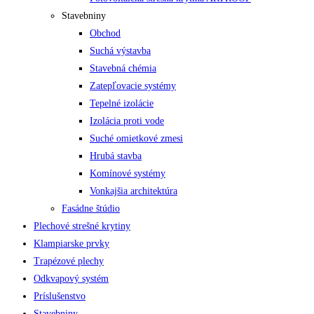
Stavebniny
Obchod
Suchá výstavba
Stavebná chémia
Zatepľovacie systémy
Tepelné izolácie
Izolácia proti vode
Suché omietkové zmesi
Hrubá stavba
Komínové systémy
Vonkajšia architektúra
Fasádne štúdio
Plechové strešné krytiny
Klampiarske prvky
Trapézové plechy
Odkvapový systém
Príslušenstvo
Stavebniny