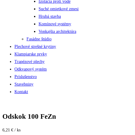
Izolácia proti vode
Suché omietkové zmesi
Hrubá stavba
Komínové systémy
Vonkajšia architektúra
Fasádne štúdio
Plechové strešné krytiny
Klampiarske prvky
Trapézové plechy
Odkvapový systém
Príslušenstvo
Stavebniny
Kontakt
Odskok 100 FeZn
6,21 € / ks