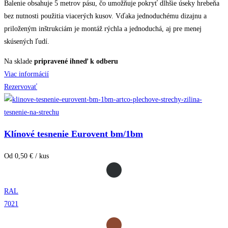
Balenie obsahuje 5 metrov pásu, čo umožňuje pokryť dlhšie úseky hrebeňa
bez nutnosti použitia viacerých kusov. Vďaka jednoduchému dizajnu a
priloženým inštrukciám je montáž rýchla a jednoduchá, aj pre menej
skúsených ľudí.
Na sklade
pripravené ihneď k odberu
Viac informácií
Rezervovať
Klínové tesnenie Eurovent bm/1bm
Od 0,50 € / kus
RAL
7021