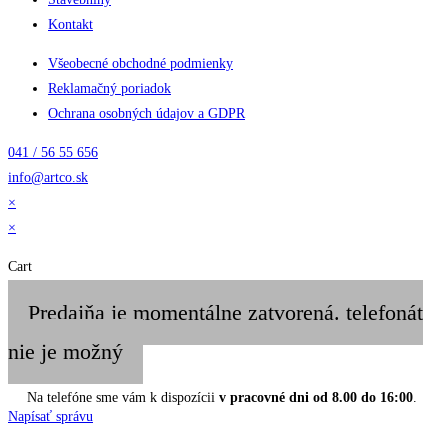
Kontakt
Všeobecné obchodné podmienky
Reklamačný poriadok
Ochrana osobných údajov a GDPR
041 / 56 55 656
info@artco.sk
×
×
Cart
Predajňa je momentálne zatvorená. telefonát
nie je možný
Na telefóne sme vám k dispozícii
v pracovné dni od 8.00 do 16:00
.
Napísať správu