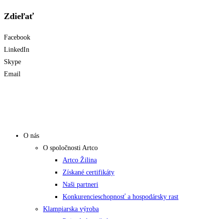
Zdieľať
Facebook
LinkedIn
Skype
Email
O nás
O spoločnosti Artco
Artco Žilina
Získané certifikáty
Naši partneri
Konkurencieschopnosť a hospodársky rast
Klampiarska výroba