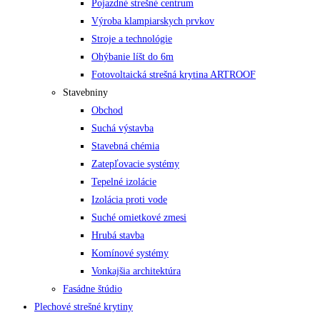
Pojazdné strešné centrum
Výroba klampiarskych prvkov
Stroje a technológie
Ohýbanie líšt do 6m
Fotovoltaická strešná krytina ARTROOF
Stavebniny
Obchod
Suchá výstavba
Stavebná chémia
Zatepľovacie systémy
Tepelné izolácie
Izolácia proti vode
Suché omietkové zmesi
Hrubá stavba
Komínové systémy
Vonkajšia architektúra
Fasádne štúdio
Plechové strešné krytiny