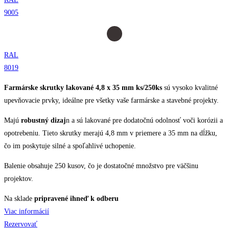
9005
RAL
8019
Farmárske skrutky lakované 4,8 x 35 mm ks/250ks
sú vysoko kvalitné
upevňovacie prvky, ideálne pre všetky vaše farmárske a stavebné projekty.
Majú
robustný dizaj
n a sú lakované pre dodatočnú odolnosť voči korózii a
opotrebeniu. Tieto skrutky merajú 4,8 mm v priemere a 35 mm na dĺžku,
čo im poskytuje silné a spoľahlivé uchopenie.
Balenie obsahuje 250 kusov, čo je dostatočné množstvo pre väčšinu
projektov.
Na sklade
pripravené ihneď k odberu
Viac informácií
Rezervovať