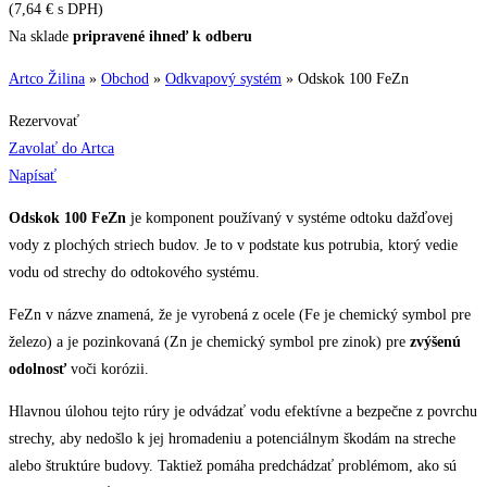
(
7,64
€
s DPH)
Na sklade
pripravené ihneď k odberu
Artco Žilina
»
Obchod
»
Odkvapový systém
»
Odskok 100 FeZn
Rezervovať
Zavolať do Artca
Napísať
Odskok 100 FeZn
je komponent používaný v systéme odtoku dažďovej
vody z plochých striech budov. Je to v podstate kus potrubia, ktorý vedie
vodu od strechy do odtokového systému.
FeZn v názve znamená, že je vyrobená z ocele (Fe je chemický symbol pre
železo) a je pozinkovaná (Zn je chemický symbol pre zinok) pre
zvýšenú
odolnosť
voči korózii.
Hlavnou úlohou tejto rúry je odvádzať vodu efektívne a bezpečne z povrchu
strechy, aby nedošlo k jej hromadeniu a potenciálnym škodám na streche
alebo štruktúre budovy. Taktiež pomáha predchádzať problémom, ako sú