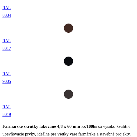
RAL
8004
RAL
8017
RAL
9005
RAL
8019
Farmárske skrutky lakované 4,8 x 60 mm ks/100ks
sú vysoko kvalitné
upevňovacie prvky, ideálne pre všetky vaše farmárske a stavebné projekty.