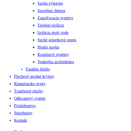
Suchá výstavba
Stavebná chémia
Zatepľovacie systémy
Tepelné izolácie
Izolácia proti vode
Suché omietkové zmesi
Hrubá stavba
Komínové systémy
Vonkajšia architektúra
Fasádne štúdio
Plechové strešné krytiny
Klampiarske prvky
Trapézové plechy
Odkvapový systém
Príslušenstvo
Stavebniny
Kontakt