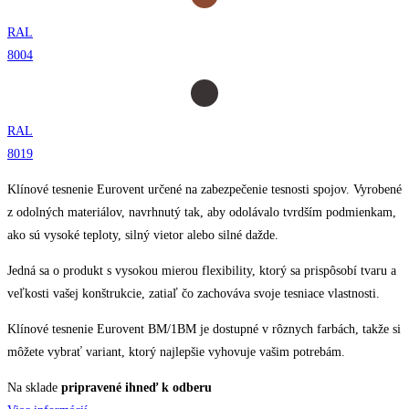
RAL
8004
RAL
8019
Klínové tesnenie Eurovent určené na zabezpečenie tesnosti spojov. Vyrobené
z odolných materiálov, navrhnutý tak, aby odolávalo tvrdším podmienkam,
ako sú vysoké teploty, silný vietor alebo silné dažde.
Jedná sa o produkt s vysokou mierou flexibility, ktorý sa prispôsobí tvaru a
veľkosti vašej konštrukcie, zatiaľ čo zachováva svoje tesniace vlastnosti.
Klínové tesnenie Eurovent BM/1BM je dostupné v rôznych farbách, takže si
môžete vybrať variant, ktorý najlepšie vyhovuje vašim potrebám.
Na sklade
pripravené ihneď k odberu