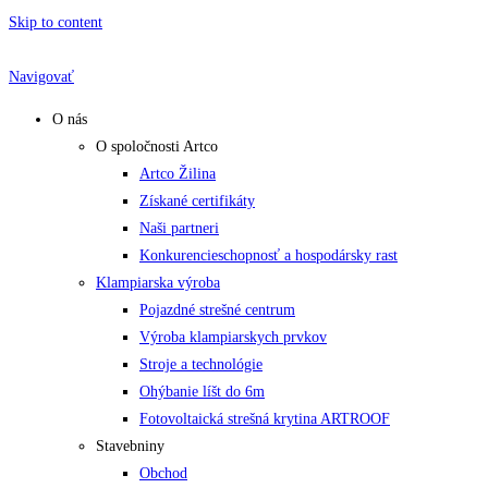
Skip to content
Navigovať
O nás
O spoločnosti Artco
Artco Žilina
Získané certifikáty
Naši partneri
Konkurencieschopnosť a hospodársky rast
Klampiarska výroba
Pojazdné strešné centrum
Výroba klampiarskych prvkov
Stroje a technológie
Ohýbanie líšt do 6m
Fotovoltaická strešná krytina ARTROOF
Stavebniny
Obchod