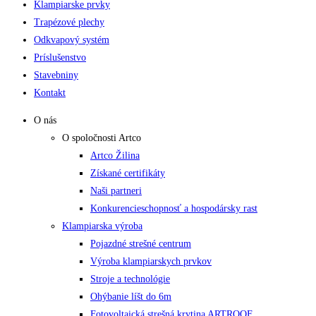
Klampiarske prvky
Trapézové plechy
Odkvapový systém
Príslušenstvo
Stavebniny
Kontakt
O nás
O spoločnosti Artco
Artco Žilina
Získané certifikáty
Naši partneri
Konkurencieschopnosť a hospodársky rast
Klampiarska výroba
Pojazdné strešné centrum
Výroba klampiarskych prvkov
Stroje a technológie
Ohýbanie líšt do 6m
Fotovoltaická strešná krytina ARTROOF