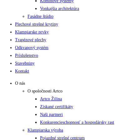
Komínové systémy
Vonkajšia architektúra
Fasádne štúdio
Plechové strešné krytiny
Klampiarske prvky
Trapézové plechy
Odkvapový systém
Príslušenstvo
Stavebniny
Kontakt
O nás
O spoločnosti Artco
Artco Žilina
Získané certifikáty
Naši partneri
Konkurencieschopnosť a hospodársky rast
Klampiarska výroba
Pojazdné strešné centrum