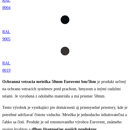
RAL
8004
RAL
9005
RAL
8019
Ochranná vetracia mriežka 50mm Eurovent bm/5bm
je produkt určený
na ochranu vetracích systémov pred prachom, hmyzom a inými cudzími
telami. Je vyrobená z odolného materiálu a má priemer 50mm.
Tento výrobok je vynikajúci pre domácnosti aj priemyselné priestory, kde je
potrebné udržiavať čistotu vzduchu. Mriežka je jednoducho inštalovateľná a
ľahko sa čistí. Produkt je od renomovaného výrobcu Eurovent, známeho
svojou kvalitou a
dlhou životnosťou svojich produktov.