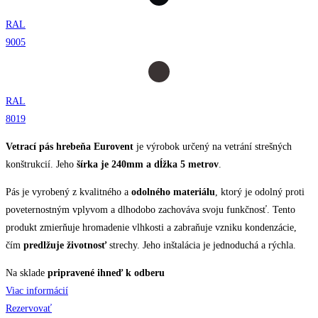
RAL
9005
RAL
8019
Vetrací pás hrebeňa Eurovent
je výrobok určený na vetrání strešných
konštrukcií. Jeho
šírka je 240mm a dĺžka 5 metrov
.
Pás je vyrobený z kvalitného a
odolného materiálu
, ktorý je odolný proti
poveternostným vplyvom a dlhodobo zachováva svoju funkčnosť. Tento
produkt zmierňuje hromadenie vlhkosti a zabraňuje vzniku kondenzácie,
čím
predlžuje životnosť
strechy. Jeho inštalácia je jednoduchá a rýchla.
Na sklade
pripravené ihneď k odberu
Viac informácií
Rezervovať