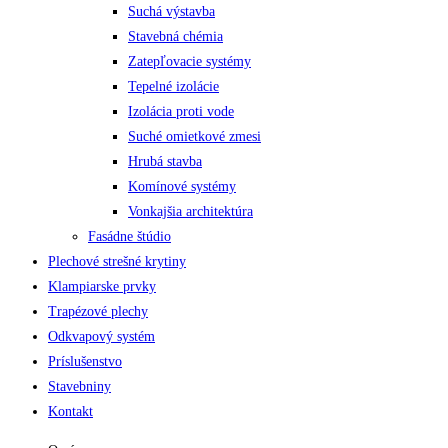
Suchá výstavba
Stavebná chémia
Zatepľovacie systémy
Tepelné izolácie
Izolácia proti vode
Suché omietkové zmesi
Hrubá stavba
Komínové systémy
Vonkajšia architektúra
Fasádne štúdio
Plechové strešné krytiny
Klampiarske prvky
Trapézové plechy
Odkvapový systém
Príslušenstvo
Stavebniny
Kontakt