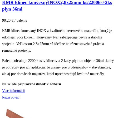
KMR klinec konvexnýINOX2,8x25mm ks/2200ks+2ks
plyn 36ml
98,20 € / balenie
KMR klinec konvexný INOX z kvalitného nerezového materiálu, ktorý je
odolnejší voči korózii. Konvexný tvar zabezpečuje pevné a stabilné
spojenie. Veľkosťou 2,8x25mm sú ideálne na rôzne stavebné práce a
remeselné projekty.
Balenie obsahuje 2200 kusov klincov a 2 kusy plynu o objeme 36ml, ktorý
je potrebný pre ich aplikáciu. Je určený pre profesionálov v stavebníctve,
ale aj pre domácich majstrov, ktorí uprednostňujú kvalitné materiály.
Na sklade
pripravené ihneď k odberu
Viac informácií
Rezervovať