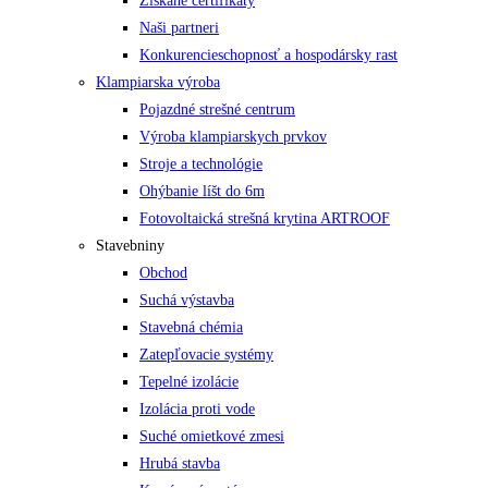
Získané certifikáty
Naši partneri
Konkurencieschopnosť a hospodársky rast
Klampiarska výroba
Pojazdné strešné centrum
Výroba klampiarskych prvkov
Stroje a technológie
Ohýbanie líšt do 6m
Fotovoltaická strešná krytina ARTROOF
Stavebniny
Obchod
Suchá výstavba
Stavebná chémia
Zatepľovacie systémy
Tepelné izolácie
Izolácia proti vode
Suché omietkové zmesi
Hrubá stavba