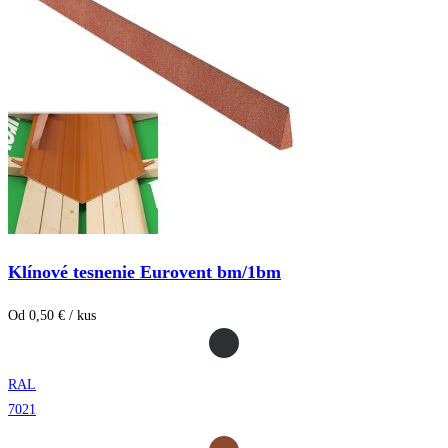
Klínové tesnenie Eurovent bm/1bm
Od 0,50 € / kus
RAL
7021