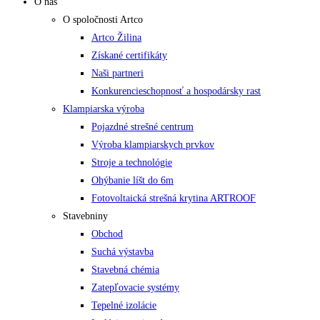
O nás
O spoločnosti Artco
Artco Žilina
Získané certifikáty
Naši partneri
Konkurencieschopnosť a hospodársky rast
Klampiarska výroba
Pojazdné strešné centrum
Výroba klampiarskych prvkov
Stroje a technológie
Ohýbanie líšt do 6m
Fotovoltaická strešná krytina ARTROOF
Stavebniny
Obchod
Suchá výstavba
Stavebná chémia
Zatepľovacie systémy
Tepelné izolácie