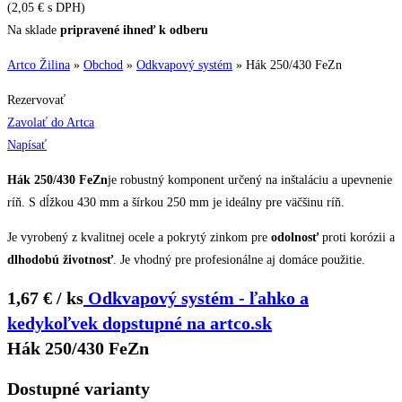
(
2,05
€
s DPH)
Na sklade
pripravené ihneď k odberu
Artco Žilina
»
Obchod
»
Odkvapový systém
»
Hák 250/430 FeZn
Rezervovať
Zavolať do Artca
Napísať
Hák 250/430 FeZn
je robustný komponent určený na inštaláciu a upevnenie
ríň. S dĺžkou 430 mm a šírkou 250 mm je ideálny pre väčšinu ríň.
Je vyrobený z kvalitnej ocele a pokrytý zinkom pre
odolnosť
proti korózii a
dlhodobú životnosť
. Je vhodný pre profesionálne aj domáce použitie.
1,67 € / ks
Odkvapový systém - ľahko a
kedykoľvek dopstupné na artco.sk
Hák 250/430 FeZn
Dostupné varianty