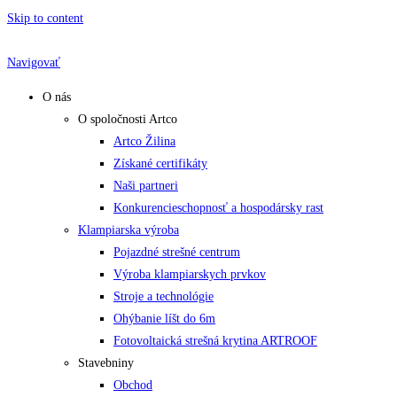
Skip to content
Navigovať
O nás
O spoločnosti Artco
Artco Žilina
Získané certifikáty
Naši partneri
Konkurencieschopnosť a hospodársky rast
Klampiarska výroba
Pojazdné strešné centrum
Výroba klampiarskych prvkov
Stroje a technológie
Ohýbanie líšt do 6m
Fotovoltaická strešná krytina ARTROOF
Stavebniny
Obchod