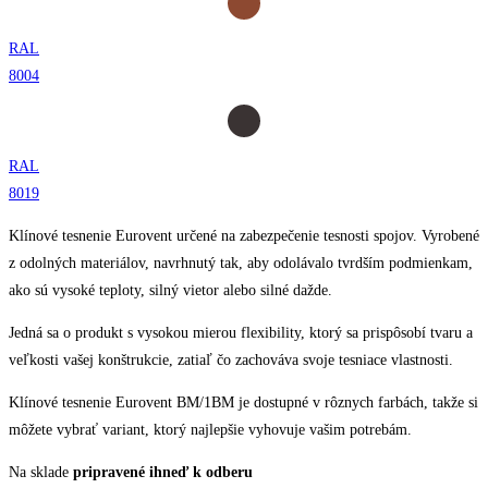
RAL
8004
RAL
8019
Klínové tesnenie Eurovent určené na zabezpečenie tesnosti spojov. Vyrobené
z odolných materiálov, navrhnutý tak, aby odolávalo tvrdším podmienkam,
ako sú vysoké teploty, silný vietor alebo silné dažde.
Jedná sa o produkt s vysokou mierou flexibility, ktorý sa prispôsobí tvaru a
veľkosti vašej konštrukcie, zatiaľ čo zachováva svoje tesniace vlastnosti.
Klínové tesnenie Eurovent BM/1BM je dostupné v rôznych farbách, takže si
môžete vybrať variant, ktorý najlepšie vyhovuje vašim potrebám.
Na sklade
pripravené ihneď k odberu