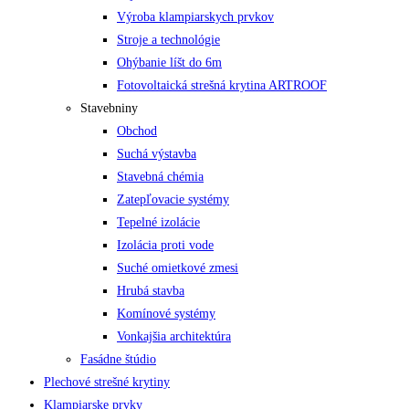
Výroba klampiarskych prvkov
Stroje a technológie
Ohýbanie líšt do 6m
Fotovoltaická strešná krytina ARTROOF
Stavebniny
Obchod
Suchá výstavba
Stavebná chémia
Zatepľovacie systémy
Tepelné izolácie
Izolácia proti vode
Suché omietkové zmesi
Hrubá stavba
Komínové systémy
Vonkajšia architektúra
Fasádne štúdio
Plechové strešné krytiny
Klampiarske prvky