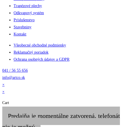
Trapézové plechy
Odkvapový systém
Príslušenstvo
Stavebniny
Kontakt
Všeobecné obchodné podmienky
Reklamačný poriadok
Ochrana osobných údajov a GDPR
041 / 56 55 656
info@artco.sk
×
×
Cart
Predajňa je momentálne zatvorená. telefonát
nie je možný