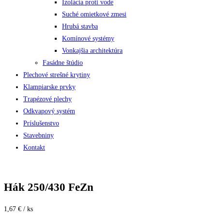
Izolácia proti vode
Suché omietkové zmesi
Hrubá stavba
Komínové systémy
Vonkajšia architektúra
Fasádne štúdio
Plechové strešné krytiny
Klampiarske prvky
Trapézové plechy
Odkvapový systém
Príslušenstvo
Stavebniny
Kontakt
Hák 250/430 FeZn
1,67 € / ks